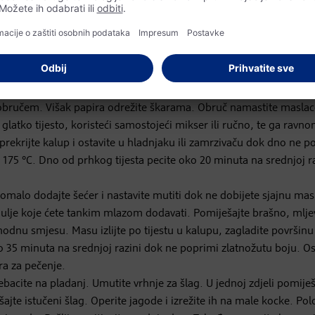
 obručem. Višak papira odrežite škarama. Obruč namastite masla
 glatko tijesto, koristeći samostojeći mikser ili ručno, te ga ravn
 prekrijte kalup i ostavite u hladnjaku ili zamrzivaču dok dno ne p
175 °C. Dno od prhkog tijesta pecite oko 20 minuta na srednjoj r
 Pomalo dodajte šećer i nastavite mutiti dok ne dobijete sjajnu mas
i ulje koje ćete tankim mlazom dodavati. Pomiješajte brašno, mlj
hodnu smjesu. Masu izlijte po tijestu u kalupu, zagladite površinu 
 35 minuta na srednjoj razini dok ne poprimi zlatnožutu boju. Os
ira za pečenje.
rebacite na pladanj. Umutite vrhnje za šlag. U jednoj zdjeli pomiješ
ješajte istučeni šlag. Operite jagode i izrežite ih na male kocke. Pol