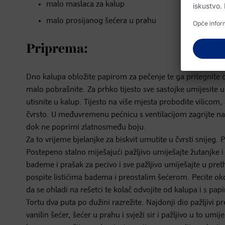
malo maslaca za kalup
malo prosijanog šećera u prahu
Priprema:
Dno kalupa obložite papirom za pečenje te ga pritegnite
malo pobrašnite. Za prhko tijesto sve sastojke umijesite u
utisnite u kalup. Tijesto na više mjesta probodite vilicom,
čvrsto. U međuvremenu pećnicu s ventilacijom zagrijte na 
dok ne poprimi zlatnosmeđu boju.
Za to vrijeme bjelanjke za biskvit umutite u čvrsti snijeg.
Postepeno stalno miješajući pažljivo umiješajte žutanjke 
bademe i prašak za pecivo i sve pažljivo umiješajte u pret
pospite listićima badema i preostalim šećerom. Pecite oko
da se ohladi na rešetci te kolač odvojite od kalupa i s pap
Tortu dva puta po dužini razrežite. Najdonji dio pažljivi p
vanilin šećer, šećer u prahu i svježi sir i pažljivo u to umi