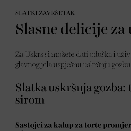
SLATKI ZAVRŠETAK
Slasne delicije za
Za Uskrs si možete dati oduška i uži
glavnog jela uspješnu uskršnju gozbu 
Slatka uskršnja gozba: 
sirom
Sastojci za kalup za torte promje