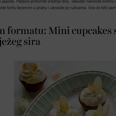
jagoda. Pažljivo pritisnite srednje dno. Također nanesite kremu 
spite tortu šećerom u prahu i ukrasite je ružicama. Ovo će biti savr
m formatu: Mini cupcakes 
ežeg sira