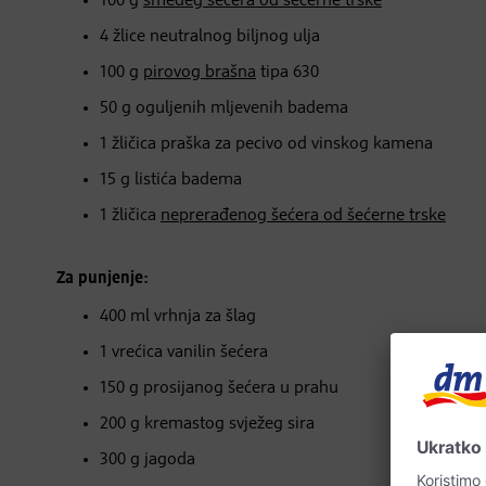
100 g
smeđeg šećera od šećerne trske
4 žlice neutralnog biljnog ulja
100 g
pirovog brašna
tipa 630
50 g oguljenih mljevenih badema
1 žličica praška za pecivo od vinskog kamena
15 g listića badema
1 žličica
neprerađenog šećera od šećerne trske
Za punjenje:
400 ml vrhnja za šlag
1 vrećica vanilin šećera
150 g prosijanog šećera u prahu
200 g kremastog svježeg sira
300 g jagoda