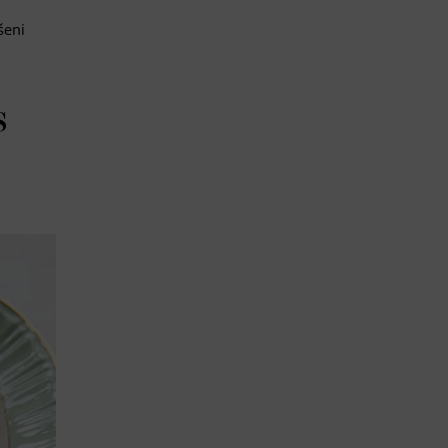
i
šeni
s