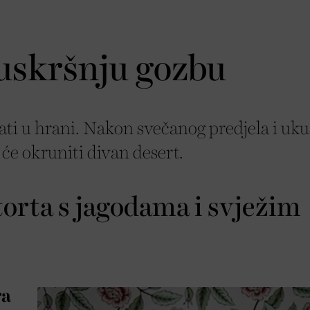
 uskršnju gozbu
vati u hrani. Nakon svečanog predjela i uk
će okruniti divan desert.
torta s jagodama i svježim
ra