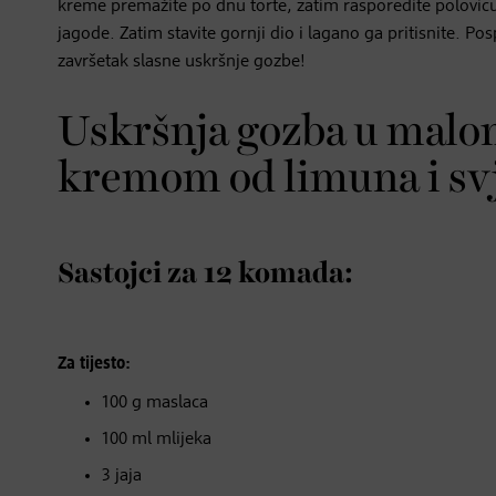
kreme premažite po dnu torte, zatim rasporedite polovicu 
jagode. Zatim stavite gornji dio i lagano ga pritisnite. Po
završetak slasne uskršnje gozbe!
Uskršnja gozba u malo
kremom od limuna i svj
Sastojci za 12 komada:
Za tijesto:
100 g maslaca
100 ml mlijeka
3 jaja