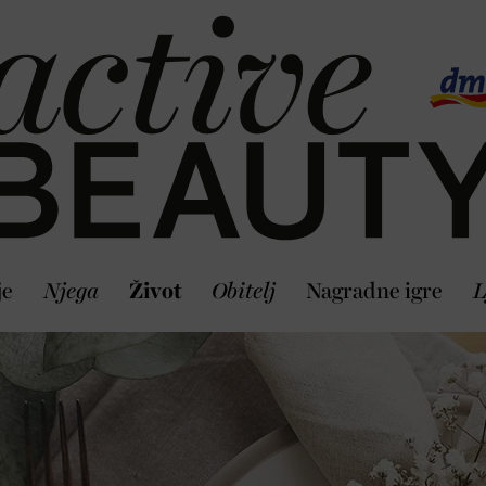
je
Njega
Život
Obitelj
Nagradne igre
L