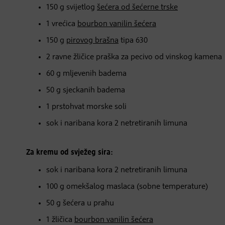
150 g svijetlog
šećera od šećerne trske
1 vrećica
bourbon vanilin šećera
150 g
pirovog brašna
tipa 630
2 ravne žličice praška za pecivo od vinskog kamena
60 g mljevenih badema
50 g sjeckanih badema
1 prstohvat morske soli
sok i naribana kora 2 netretiranih limuna
Za kremu od svježeg sira:
sok i naribana kora 2 netretiranih limuna
100 g omekšalog maslaca (sobne temperature)
50 g šećera u prahu
1 žličica
bourbon vanilin šećera