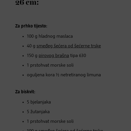
26 cm:
Za prhko tijesto:
100 g hladnog maslaca
40 g
smeđeg šećera od šećerne trske
150 g
pirovog brašna
tipa 630
1 prstohvat morske soli
oguljena kora ½ netretiranog limuna
Za biskvit:
5 bjelanjaka
5 žutanjaka
1 prstohvat morske soli