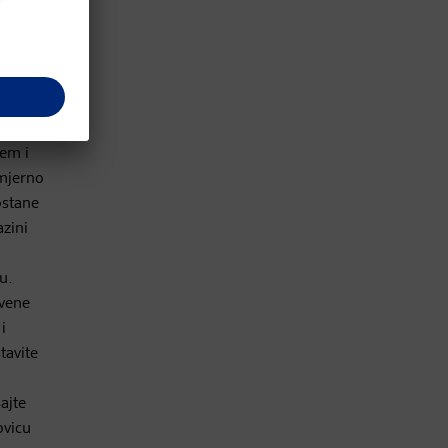
cem i
omjerno
ostane
azini
u.
evene
i
tavite
ajte
ovicu