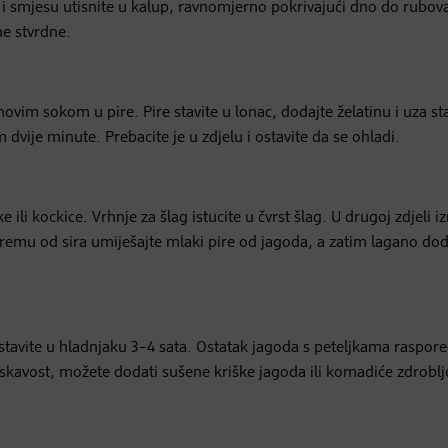
 smjesu utisnite u kalup, ravnomjerno pokrivajući dno do rubov
ne stvrdne.
unovim sokom u pire. Pire stavite u lonac, dodajte želatinu i uza st
vije minute. Prebacite je u zdjelu i ostavite da se ohladi.
e ili kockice. Vrhnje za šlag istucite u čvrst šlag. U drugoj zdjeli i
remu od sira umiješajte mlaki pire od jagoda, a zatim lagano dod
stavite u hladnjaku 3–4 sata. Ostatak jagoda s peteljkama raspore
rskavost, možete dodati sušene kriške jagoda ili komadiće zdrobl