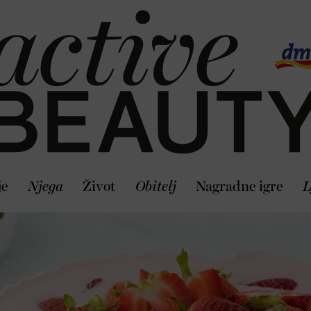
je
Njega
Život
Obitelj
Nagradne igre
L