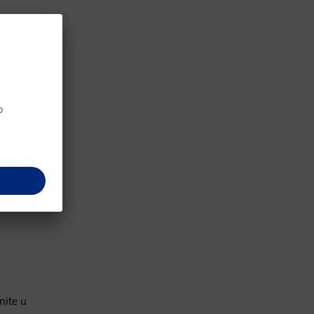
nite u