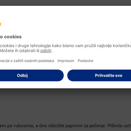
em po rubovima, a dno obložite papirom za pečenje. Piškote usit