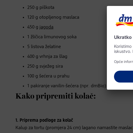
250 g piškota
120 g otopljenog maslaca
450 g
jagoda
1 žličica limunovog soka
5 listova želatine
400 g vrhnja za šlag
250 g svježeg sira
100 g šećera u prahu
1 pakiranje vanilin-šećera (npr. dmBio)
Kako pripremiti kolač:
1. Priprema podloge za kolač
Kalup za tortu (promjera 24 cm) lagano namastite maslac