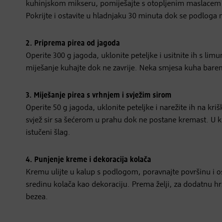
kuhinjskom mikseru, pomiješajte s otopljenim maslacem i
Pokrijte i ostavite u hladnjaku 30 minuta dok se podloga 
2. Priprema pirea od jagoda
Operite 300 g jagoda, uklonite peteljke i usitnite ih s lim
miješanje kuhajte dok ne zavrije. Neka smjesa kuha barem d
3. Miješanje pirea s vrhnjem i svježim sirom
Operite 50 g jagoda, uklonite peteljke i narežite ih na krišk
svjež sir sa šećerom u prahu dok ne postane kremast. U k
istučeni šlag.
4. Punjenje kreme i dekoracija kolača
Kremu ulijte u kalup s podlogom, poravnajte površinu i o
sredinu kolača kao dekoraciju. Prema želji, za dodatnu h
bezea.