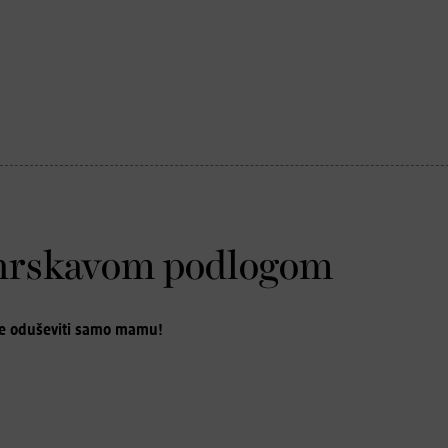
s hrskavom podlogom
će oduševiti samo mamu!