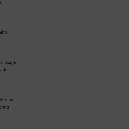
a.
alno
zmiksajte
ajte
dite na
jenog