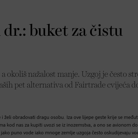
 dr.: buket za čistu
 a okoliš nažalost manje. Uzgoj je često st
naših pet alternativa od Fairtrade cvijeća d
želi obradovati dragu osobu. Iza ove lijepe geste krije se među
eg ima kod nas za kupiti uvozi se iz inozemstva, a ono se avionom 
oši jako puno vode iako mnoge zemlje uzgoja često oskudijevaju v