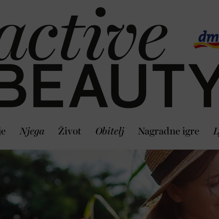
je
Njega
Život
Obitelj
Nagradne igre
L