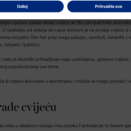
vjećaru od povjerenja. No svakako je potrebno malo samoinicijati
itajte cvjećara odakle dolazi cvijeće jer što više ljudi traži sezonsk
i. U razdoblju od svibnja do rujna većinom je na prodaji cvijeće iz
ma inicijativi Öko-fair prije svega pakujac, zumbuli, karanfili s
 tulipani i ljubičice.
i zato je ekološki prihvatljivije nego uobičajeno, gnojeno cvijeće, 
 zbog populariziranja ove teme.
jeća ili rezano biocvijeće u asortimanu i možda se mogu pronaći i 
rade cvijeću
da neka u idealnom slučaju ima oznaku Fairtrade jer to barem gar