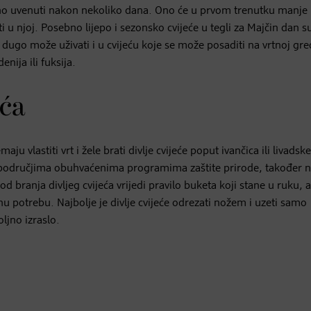
novno uvenuti nakon nekoliko dana. Ono će u prvom trenutku manje
ti u njoj. Posebno lijepo i sezonsko cvijeće u tegli za Majčin dan s
go može uživati i u cvijeću koje se može posaditi na vrtnoj gredi
nija ili fuksija.
eća
maju vlastiti vrt i žele brati divlje cvijeće poput ivančica ili livadsk
i u područjima obuhvaćenima programima zaštite prirode, također ni
od branja divljeg cvijeća vrijedi pravilo buketa koji stane u ruku,
u potrebu. Najbolje je divlje cvijeće odrezati nožem i uzeti samo
ljno izraslo.