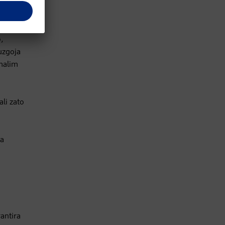
ve kako
o,
 uzgoja
 malim
ali zato
na
antira