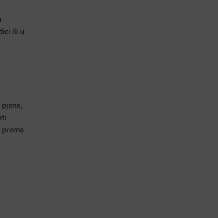
u
ci ili u
e pjene,
ti
 a prema