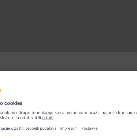
ci ili vrtlari. Većinom se pored njih može vidjeti znak s natpisom „c
rati bilje i po cvijetu ubaciti propisani iznos u postavljenu blagaj
tulipanima, od srpnja cvjetaju ljiljani, gladiole i suncokreti, a dal
ih transportnih putova cvjetna polja za samostalno branje imaju i
limatski najprihvatljivije.
zonsko i regionalno cvijeće