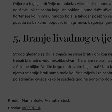
Cvijeće u tegli je održivije od buketa cvijeća koji će po
oduševiti, ali će osoba kojoj ste poklonili puno duže uživa
hortenzije kojih ima u mnogo boja, a također posebno se du
posudu na
balkonu
, poput ružinih grmova, begonija, garde
5. Branje livadnog cvij
Strogo gledano se
divlje
cvijeće ne smije brati i oni koji ne
trebali bi imati u vidu nekoliko stvari. Ne smije se brat
zaštićene biljke. Vodite brigu o otrovnim biljkama! Uz to k
njemu se smiju brati samo male količine cvijeća i za osobn
pojedinačno cvijeće kako bi sljedeće godine ponovno dovo
Krediti: Mariia Boiko @ shutterstock
Oznake:
INSPIRACIJA