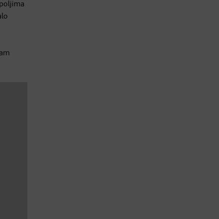
 poljima
alo
dam