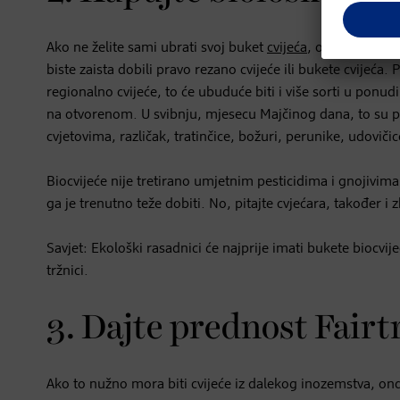
Ako ne želite sami ubrati svoj buket
cvijeća
, obratite se c
biste zaista dobili pravo rezano cvijeće ili bukete cvijeća. P
regionalno cvijeće, to će ubuduće biti i više sorti u ponud
na otvorenom. U svibnju, mjesecu Majčinog dana, to su pre
cvjetovima, različak, tratinčice, božuri, perunike, udovičice,
Biocvijeće nije tretirano umjetnim pesticidima i gnojivima 
ga je trenutno teže dobiti. No, pitajte cvjećara, također i
Savjet: Ekološki rasadnici će najprije imati bukete biocvi
tržnici.
3. Dajte prednost Fairt
Ako to nužno mora biti cvijeće iz dalekog inozemstva, on