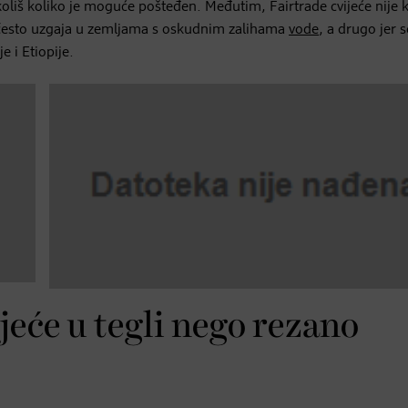
okoliš koliko je moguće pošteđen. Međutim, Fairtrade cvijeće nije 
se često uzgaja u zemljama s oskudnim zalihama
vode
, a drugo jer s
 i Etiopije.
ijeće u tegli nego rezano