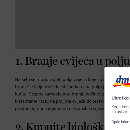
1. Branje cvijeća u polju
Na selu se mogu vidjeti polja cvijeća koje su uzgojili selja
branje“. Ovdje možete, slično kao i na polju jagoda, sami b
kutiju. Sezona samostalnog branja počinje u travnju s prvim 
krizanteme rastu na poljima cvijeća do jeseni. Osim kratk
prednosti, npr. regionalno i sezonsko cvijeće je ekološki i k
2. Kupujte biološko, se