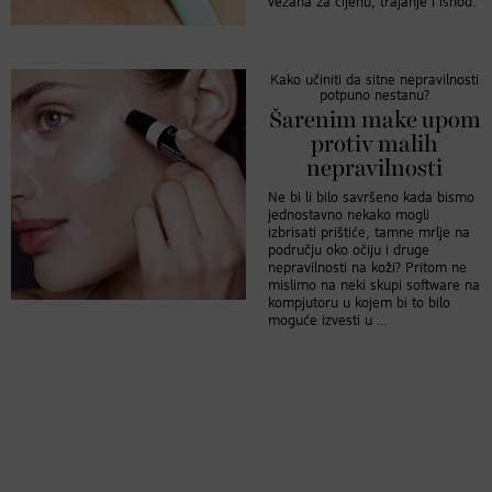
vezana za cijenu, trajanje i ishod.
Kako učiniti da sitne nepravilnosti
potpuno nestanu?
Šarenim make upom
protiv malih
nepravilnosti
Ne bi li bilo savršeno kada bismo
jednostavno nekako mogli
izbrisati prištiće, tamne mrlje na
području oko očiju i druge
nepravilnosti na koži? Pritom ne
mislimo na neki skupi software na
kompjutoru u kojem bi to bilo
moguće izvesti u …