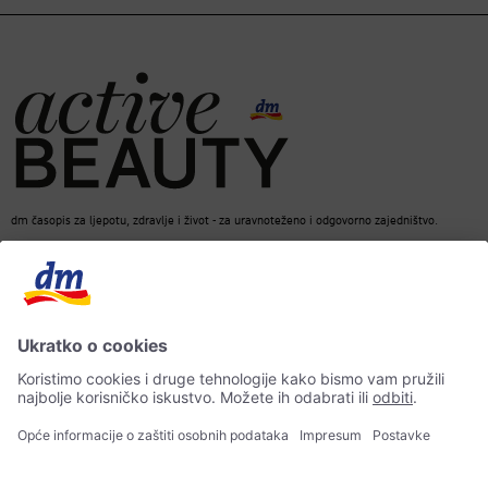
dm časopis za ljepotu, zdravlje i život - za uravnoteženo i odgovorno zajedništvo.
dm Online Shop
Kontakt
ACTIVE BEAUTY dm časopis
Impresum
Zaštita osobnih podataka
Izjava o pristupačnosti
UI-smjernice