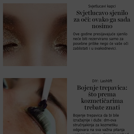
Svjetlucavi kapci
Svjetlucavo sjenilo
za oči: ovako ga sada
nosimo
Ove godine presijavajuće sjenilo
neće biti rezervirano samo za
posebne prilike nego će vaše oči
zablistati i u svakodnevici.
DIY: Lashlift
Bojenje trepavica:
što prema
kozmetičarima
trebate znati
Bojenje trepavica da bi bile
izražajnije i duže: dm-ova
stručnjakinja za kozmetiku
odgovara na sva važna pitanja