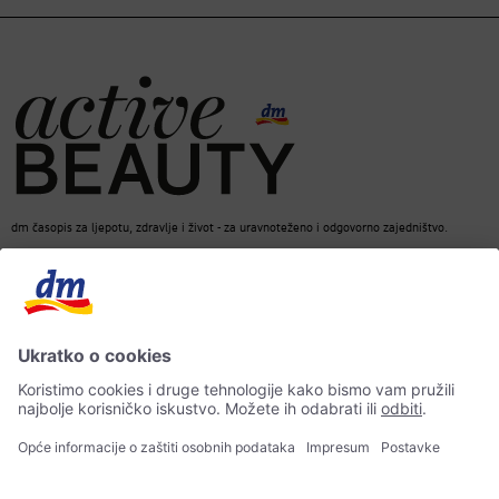
dm časopis za ljepotu, zdravlje i život - za uravnoteženo i odgovorno zajedništvo.
dm Online Shop
Kontakt
ACTIVE BEAUTY dm časopis
Impresum