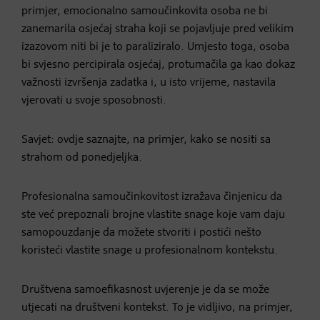
primjer, emocionalno samoučinkovita osoba ne bi
zanemarila osjećaj straha koji se pojavljuje pred velikim
izazovom niti bi je to paraliziralo. Umjesto toga, osoba
bi svjesno percipirala osjećaj, protumačila ga kao dokaz
važnosti izvršenja zadatka i, u isto vrijeme, nastavila
vjerovati u svoje sposobnosti.
Savjet: ovdje saznajte, na primjer, kako se nositi sa
strahom od ponedjeljka.
Profesionalna samoučinkovitost izražava činjenicu da
ste već prepoznali brojne vlastite snage koje vam daju
samopouzdanje da možete stvoriti i postići nešto
koristeći vlastite snage u profesionalnom kontekstu.
Društvena samoefikasnost uvjerenje je da se može
utjecati na društveni kontekst. To je vidljivo, na primjer,