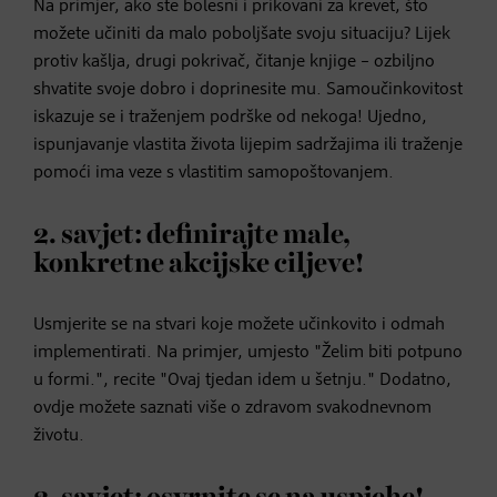
Na primjer, ako ste bolesni i prikovani za krevet, što
možete učiniti da malo poboljšate svoju situaciju? Lijek
protiv kašlja, drugi pokrivač, čitanje knjige – ozbiljno
shvatite svoje dobro i doprinesite mu. Samoučinkovitost
iskazuje se i traženjem podrške od nekoga! Ujedno,
ispunjavanje vlastita života lijepim sadržajima ili traženje
pomoći ima veze s vlastitim samopoštovanjem.
2. savjet: definirajte male,
konkretne akcijske ciljeve!
Usmjerite se na stvari koje možete učinkovito i odmah
implementirati. Na primjer, umjesto "Želim biti potpuno
u formi.", recite "Ovaj tjedan idem u šetnju." Dodatno,
ovdje možete saznati više o zdravom svakodnevnom
životu.