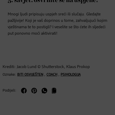
3. savjet: osvrnite se na uspjehe!
Mnogi ljudi pripisuju uspjeh sreći ili slučaju. Gledajte
pažljivije! Koji je vaš doprinos u tome, zahvaljujući kojim
vještinama te to postigli? I veselite se što ćete ih sljedeći
put ponovno moći aktivirati!
Krediti: Jacob Lund © Shutterstock, Klaus Prokop
Oznake:
,
,
BITI OSVIJEŠTEN
COACH
PSIHOLOGIJA
Podijeli: