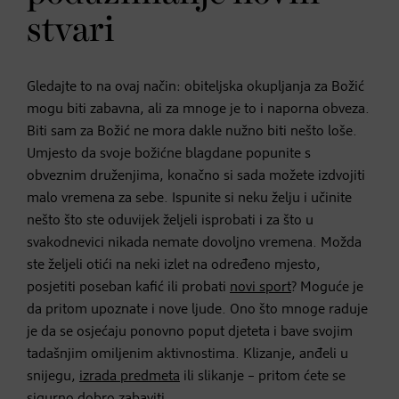
stvari
Gledajte to na ovaj način: obiteljska okupljanja za Božić
mogu biti zabavna, ali za mnoge je to i naporna obveza.
Biti sam za Božić ne mora dakle nužno biti nešto loše.
Umjesto da svoje božićne blagdane popunite s
obveznim druženjima, konačno si sada možete izdvojiti
malo vremena za sebe. Ispunite si neku želju i učinite
nešto što ste oduvijek željeli isprobati i za što u
svakodnevici nikada nemate dovoljno vremena. Možda
ste željeli otići na neki izlet na određeno mjesto,
posjetiti poseban kafić ili probati
novi sport
? Moguće je
da pritom upoznate i nove ljude. Ono što mnoge raduje
je da se osjećaju ponovno poput djeteta i bave svojim
tadašnjim omiljenim aktivnostima. Klizanje, anđeli u
snijegu,
izrada predmeta
ili slikanje – pritom ćete se
sigurno dobro zabaviti.