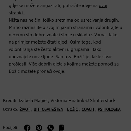
gdje se možete angažirati, potražite ideje na
ovoj
stranici.
Ništa nas ne čini toliko sretnima od usrećivanja drugih.
Mirno razmislite o svojim jakim stranama i volontirajte u
nečemu što dobro znate i što je u skladu s Vama. Tako
na primjer možete čitati djeci. Osim toga, kod
volontiranja ste često aktivni u grupama i tako
upoznajete nove ljude. Sama za Božić je dakle stvar
prošlosti! Više dobrih djela s kojima možete pomoći za
Božić možete pronaći ovdje.
Krediti: Izabela Magier, Viktoriia Hnatiuk © Shutterstock
Oznake:
,
,
,
,
ŽIVOT
BITI OSVIJEŠTEN
BOŽIĆ
COACH
PSIHOLOGIJA
Podijeli: