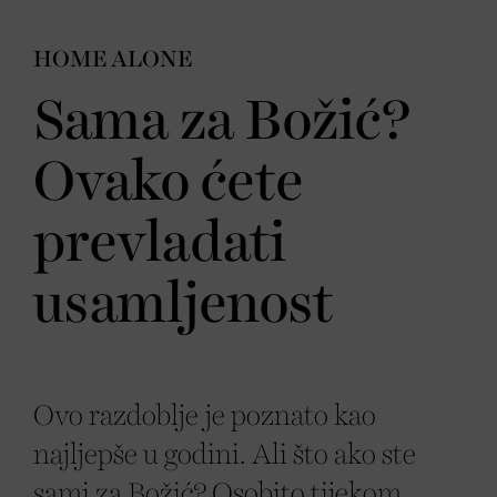
HOME ALONE
Sama za Božić?
Ovako ćete
prevladati
usamljenost
Ovo razdoblje je poznato kao
najljepše u godini. Ali što ako ste
sami za Božić? Osobito tijekom