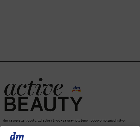
dm časopis za ljepotu, zdravlje i život - za uravnoteženo i odgovorno zajedništvo.