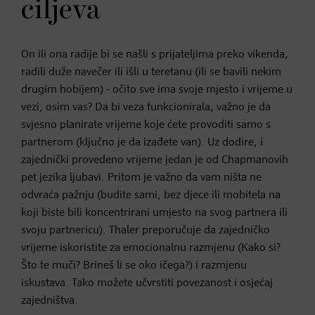
ciljeva
On ili ona radije bi se našli s prijateljima preko vikenda,
radili duže navečer ili išli u teretanu (ili se bavili nekim
drugim hobijem) - očito sve ima svoje mjesto i vrijeme u
vezi, osim vas? Da bi veza funkcionirala, važno je da
svjesno planirate vrijeme koje ćete provoditi samo s
partnerom (ključno je da izađete van). Uz dodire, i
zajednički provedeno vrijeme jedan je od Chapmanovih
pet jezika ljubavi. Pritom je važno da vam ništa ne
odvraća pažnju (budite sami, bez djece ili mobitela na
koji biste bili koncentrirani umjesto na svog partnera ili
svoju partnericu). Thaler preporučuje da zajedničko
vrijeme iskoristite za emocionalnu razmjenu (Kako si?
Što te muči? Brineš li se oko ičega?) i razmjenu
iskustava. Tako možete učvrstiti povezanost i osjećaj
zajedništva.