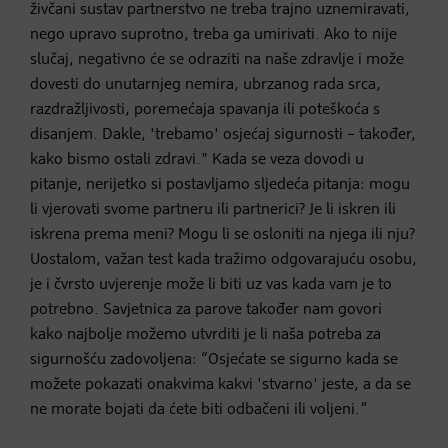
živčani sustav partnerstvo ne treba trajno uznemiravati,
nego upravo suprotno, treba ga umirivati. Ako to nije
slučaj, negativno će se odraziti na naše zdravlje i može
dovesti do unutarnjeg nemira, ubrzanog rada srca,
razdražljivosti, poremećaja spavanja ili poteškoća s
disanjem. Dakle, 'trebamo' osjećaj sigurnosti – također,
kako bismo ostali zdravi." Kada se veza dovodi u
pitanje, nerijetko si postavljamo sljedeća pitanja: mogu
li vjerovati svome partneru ili partnerici? Je li iskren ili
iskrena prema meni? Mogu li se osloniti na njega ili nju?
Uostalom, važan test kada tražimo odgovarajuću osobu,
je i čvrsto uvjerenje može li biti uz vas kada vam je to
potrebno. Savjetnica za parove također nam govori
kako najbolje možemo utvrditi je li naša potreba za
sigurnošću zadovoljena: “Osjećate se sigurno kada se
možete pokazati onakvima kakvi 'stvarno' jeste, a da se
ne morate bojati da ćete biti odbačeni ili voljeni.”