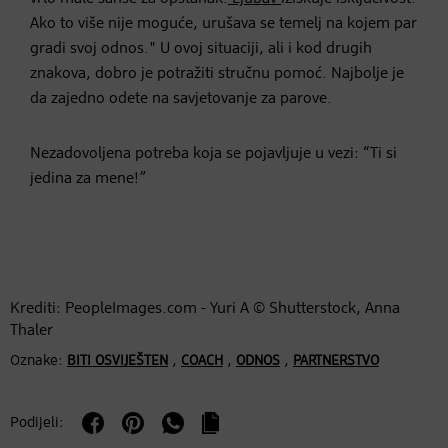
Ako to više nije moguće, urušava se temelj na kojem par
gradi svoj odnos." U ovoj situaciji, ali i kod drugih
znakova, dobro je potražiti stručnu pomoć. Najbolje je
da zajedno odete na savjetovanje za parove.
Nezadovoljena potreba koja se pojavljuje u vezi: “Ti si
jedina za mene!”
Krediti: PeopleImages.com - Yuri A © Shutterstock, Anna
Thaler
Oznake:
,
,
,
BITI OSVIJEŠTEN
COACH
ODNOS
PARTNERSTVO
Podijeli: