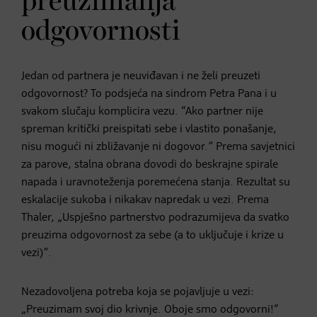
preuzimanja
odgovornosti
Jedan od partnera je neuviđavan i ne želi preuzeti
odgovornost? To podsjeća na sindrom Petra Pana i u
svakom slučaju komplicira vezu. “Ako partner nije
spreman kritički preispitati sebe i vlastito ponašanje,
nisu mogući ni zbližavanje ni dogovor.” Prema savjetnici
za parove, stalna obrana dovodi do beskrajne spirale
napada i uravnoteženja poremećena stanja. Rezultat su
eskalacije sukoba i nikakav napredak u vezi. Prema
Thaler, „Uspješno partnerstvo podrazumijeva da svatko
preuzima odgovornost za sebe (a to uključuje i krize u
vezi)”.
Nezadovoljena potreba koja se pojavljuje u vezi:
„Preuzimam svoj dio krivnje. Oboje smo odgovorni!“