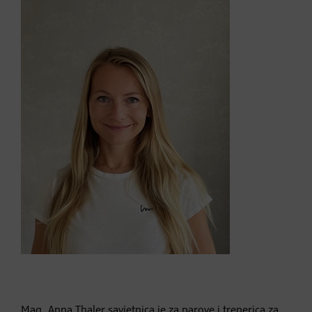
Mag. Anna Thaler savjetnica je za parove i trenerica za