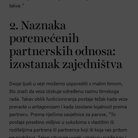
takva.”
2. Naznaka
poremećenih
partnerskih odnosa:
izostanak zajedništva
Dvoje ljudi u vezi možemo usporediti s malim timom,
što znači da veza iziskuje određenu razinu timskoga
rada. Takav oblik funkcioniranja postaje težak kada veza
preraste u antagonizam i kada izostane lojalnost prema
partneru. Prema riječima savjetnice za parove, “To
postaje posebno vidljivo u sukobima s vlastitim ili
roditeljima partnera ili partnerice koji ili koja vas pritom
ne podržava. Takve situacije uvijek uzrokuju svađe kao i