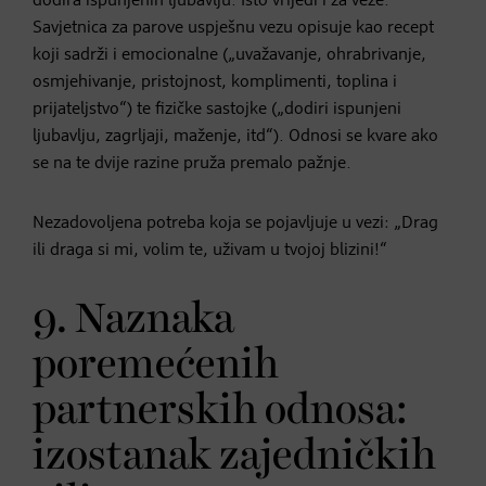
dodira ispunjenih ljubavlju. Isto vrijedi i za veze.“
Savjetnica za parove uspješnu vezu opisuje kao recept
koji sadrži i emocionalne („uvažavanje, ohrabrivanje,
osmjehivanje, pristojnost, komplimenti, toplina i
prijateljstvo“) te fizičke sastojke („dodiri ispunjeni
ljubavlju, zagrljaji, maženje, itd“). Odnosi se kvare ako
se na te dvije razine pruža premalo pažnje.
Nezadovoljena potreba koja se pojavljuje u vezi: „Drag
ili draga si mi, volim te, uživam u tvojoj blizini!“
9. Naznaka
poremećenih
partnerskih odnosa:
izostanak zajedničkih