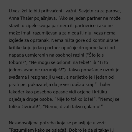
U vezi želite biti prihvaćeni i važni. Savjetnica za parove,
Anna Thaler pojašnjava: “Ako se jedan
partner
ne može
staviti u cipele svoga partnera ili partnerice i ako ne
može imati razumijevanja za njega ili nju, veza nema
izglede za opstanak. Nema ništa gore od kontinuirane
kritike koju jedan partner upućuje drugome kao i od
napada usmjerenih na osobnoj razini ("Što je s
tobom?", "Ne mogu se osloniti na tebe!" ili "Ti to
jednostavno ne razumiješ!“). Takvo ponašanje uzrok je
svađama i rezignaciji u vezi, a nerijetko je i jedan od
prvih pet pokazatelja da je vezi došao kraj.” Thaler
također kao posebno opasne vidi ocjene i kritiku
osjećaja druge osobe: “Nije to toliko loše!”, “Nemoj se
toliko živcirati!”, “Nemoj dizati takvu galamu!”
Nezadovoljena potreba koja se pojavljuje u vezi:
“Razumijem kako se osjećaš. Dobro je da si takav ili