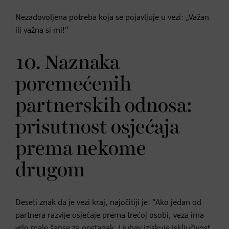
Nezadovoljena potreba koja se pojavljuje u vezi: „Važan
ili važna si mi!“
10. Naznaka
poremećenih
partnerskih odnosa:
prisutnost osjećaja
prema nekome
drugom
Deseti znak da je vezi kraj, najočitiji je: “Ako jedan od
partnera razvije osjećaje prema trećoj osobi, veza ima
vrlo male šanse za opstanak.
Ljubav
iziskuje isključivost.