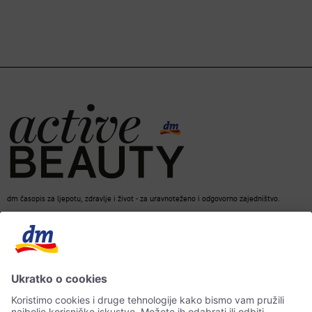
dm časopis za ljepotu, zdravlje i život - za uravnoteženo i odgovorno zajedništvo.