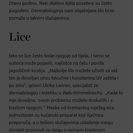
čitavu godinu. Neki dijelovi tijela posebno su često
pogođeni. Dermatologinja nam objašnjava što brzo
pomaže u takvim slučajevima.
Lice
Iako se lice često bolje njeguje od tijela, i tamo se
suhoća može pojaviti, najčešće na čelu i poviše
jagodičnih kostiju. „Najbolje što možete učiniti za vaš
ten je dovoljan unos tekućine i konstantna UV zaštita i
po zimi“, govori Ulrike Lanner, specijalist za
dermatologiju i estetiku u Wals-Himmelreichu. „Kada to
nije dovoljno, ovom problemu možete doskočiti i s
kiselom njegom.“ Maske od kremastog svježeg sira
jednostavan su kućanski preparat koji liječnica
preporuča, a u teškim slučajevima ublaženje mogu
donijeti proizvodi za njegu s voćnom kiselinom.