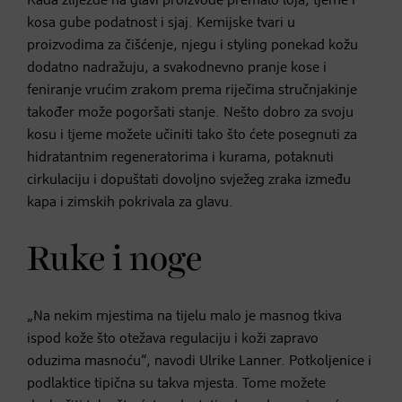
Kada žlijezde na glavi proizvode premalo loja, tjeme i
kosa gube podatnost i sjaj. Kemijske tvari u
proizvodima za čišćenje, njegu i styling ponekad kožu
dodatno nadražuju, a svakodnevno pranje kose i
feniranje vrućim zrakom prema riječima stručnjakinje
također može pogoršati stanje. Nešto dobro za svoju
kosu i tjeme možete učiniti tako što ćete posegnuti za
hidratantnim regeneratorima i kurama, potaknuti
cirkulaciju i dopuštati dovoljno svježeg zraka između
kapa i zimskih pokrivala za glavu.
Ruke i noge
„Na nekim mjestima na tijelu malo je masnog tkiva
ispod kože što otežava regulaciju i koži zapravo
oduzima masnoću“, navodi Ulrike Lanner. Potkoljenice i
podlaktice tipična su takva mjesta. Tome možete