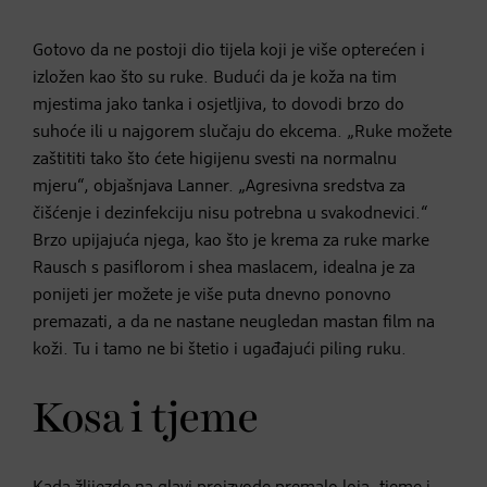
Gotovo da ne postoji dio tijela koji je više opterećen i
izložen kao što su ruke. Budući da je koža na tim
mjestima jako tanka i osjetljiva, to dovodi brzo do
suhoće ili u najgorem slučaju do ekcema. „Ruke možete
zaštititi tako što ćete higijenu svesti na normalnu
mjeru“, objašnjava Lanner. „Agresivna sredstva za
čišćenje i dezinfekciju nisu potrebna u svakodnevici.“
Brzo upijajuća njega, kao što je krema za ruke marke
Rausch s pasiflorom i shea maslacem, idealna je za
ponijeti jer možete je više puta dnevno ponovno
premazati, a da ne nastane neugledan mastan film na
koži. Tu i tamo ne bi štetio i ugađajući piling ruku.
Kosa i tjeme