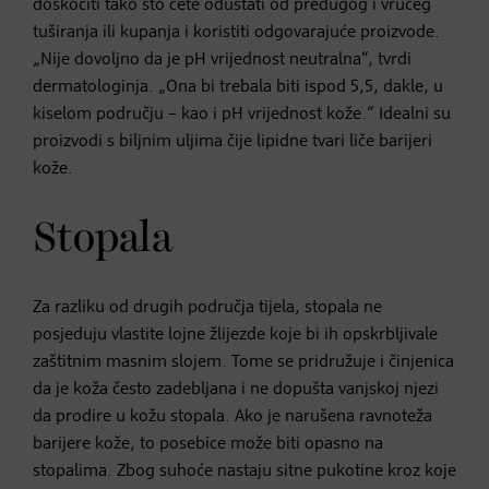
doskočiti tako što ćete odustati od predugog i vrućeg
tuširanja ili kupanja i koristiti odgovarajuće proizvode.
„Nije dovoljno da je pH vrijednost neutralna“, tvrdi
dermatologinja. „Ona bi trebala biti ispod 5,5, dakle, u
kiselom području – kao i pH vrijednost kože.“ Idealni su
proizvodi s biljnim uljima čije lipidne tvari liče barijeri
kože.
Stopala
Za razliku od drugih područja tijela, stopala ne
posjeduju vlastite lojne žlijezde koje bi ih opskrbljivale
zaštitnim masnim slojem. Tome se pridružuje i činjenica
da je koža često zadebljana i ne dopušta vanjskoj njezi
da prodire u kožu stopala. Ako je narušena ravnoteža
barijere kože, to posebice može biti opasno na
stopalima. Zbog suhoće nastaju sitne pukotine kroz koje