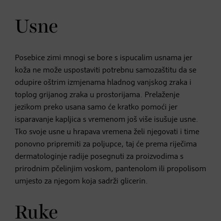
Usne
Posebice zimi mnogi se bore s ispucalim usnama jer
koža ne može uspostaviti potrebnu samozaštitu da se
odupire oštrim izmjenama hladnog vanjskog zraka i
toplog grijanog zraka u prostorijama. Prelaženje
jezikom preko usana samo će kratko pomoći jer
isparavanje kapljica s vremenom još više isušuje usne.
Tko svoje usne u hrapava vremena želi njegovati i time
ponovno pripremiti za poljupce, taj će prema riječima
dermatologinje radije posegnuti za proizvodima s
prirodnim pčelinjim voskom, pantenolom ili propolisom
umjesto za njegom koja sadrži glicerin.
Ruke