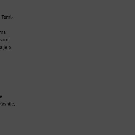
a Teml-
ima
 sami
a je o
me
Kasnije,