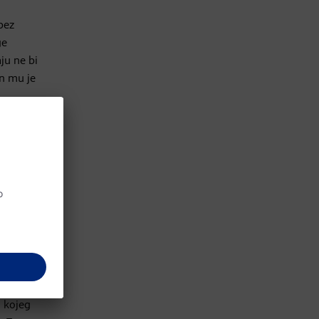
 bez
ge
aju ne bi
an mu je
 Kada
e djece
nu, a
e
io dnevno
m kojeg