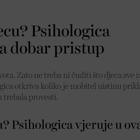
jecu? Psihologica
za dobar pristup
ota. Zato ne treba ni čuditi što djeca sve r
gica otkriva koliko je mobitel uistinu prik
 trebala provesti.
u? Psihologica vjeruje u ov