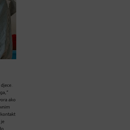
 djece.
zga,“
vora ako
evnim
 kontakt
 je
do