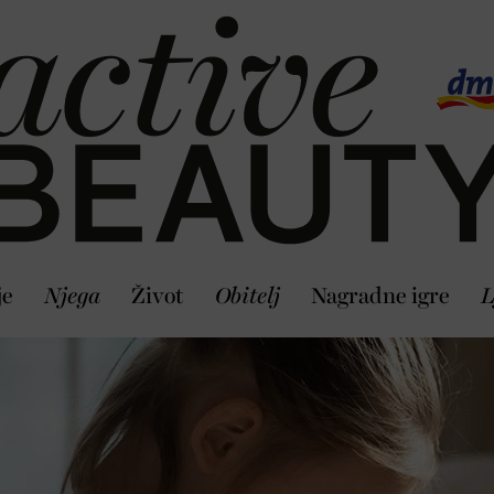
je
Njega
Život
Obitelj
Nagradne igre
L