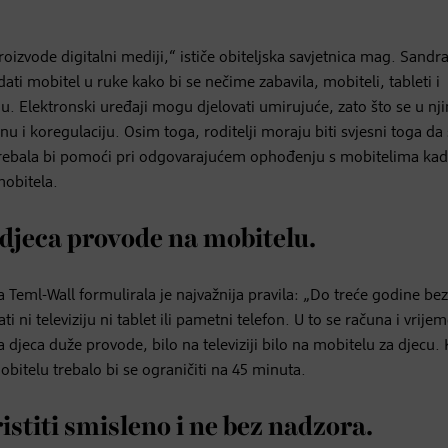
roizvode digitalni mediji,“ ističe obiteljska savjetnica mag. Sandr
ati mobitel u ruke kako bi se nečime zabavila, mobiteli, tableti i
nju. Elektronski uređaji mogu djelovati umirujuće, zato što se u nj
u i koregulaciju. Osim toga, roditelji moraju biti svjesni toga da
vila trebala bi pomoći pri odgovarajućem ophođenju s mobitelima kad
mobitela.
e djeca provode na mobitelu.
a Teml-Wall formulirala je najvažnija pravila: „Do treće godine bez
i ni televiziju ni tablet ili pametni telefon. U to se računa i vrije
a djeca duže provode, bilo na televiziji bilo na mobitelu za djecu. 
itelu trebalo bi se ograničiti na 45 minuta.
ristiti smisleno i ne bez nadzora.