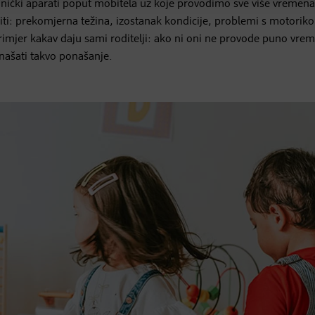
ehnički aparati poput mobitela uz koje provodimo sve više vremena
iti: prekomjerna težina, izostanak kondicije, problemi s motorikom
primjer kakav daju sami roditelji: ako ni oni ne provode puno vre
onašati takvo ponašanje.