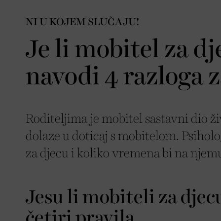
NI U KOJEM SLUČAJU!
Je li mobitel za d
navodi 4 razloga 
Roditeljima je mobitel sastavni dio živ
dolaze u doticaj s mobitelom. Psiholo
za djecu i koliko vremena bi na njemu
Jesu li mobiteli za djec
četiri pravila