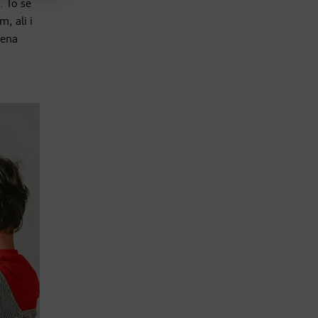
. To se
, ali i
mena