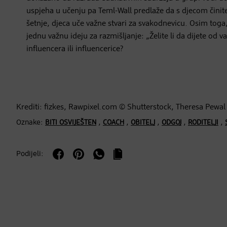
uspjeha u učenju pa Teml-Wall predlaže da s djecom činite 
šetnje, djeca uče važne stvari za svakodnevicu. Osim toga
jednu važnu ideju za razmišljanje: „Želite li da dijete od v
influencera ili influencerice?
Krediti: fizkes, Rawpixel.com © Shutterstock, Theresa Pewal
Oznake:
,
,
,
,
,
BITI OSVIJEŠTEN
COACH
OBITELJ
ODGOJ
RODITELJI
Podijeli: