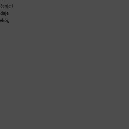
čenje i
 daje
 nekog