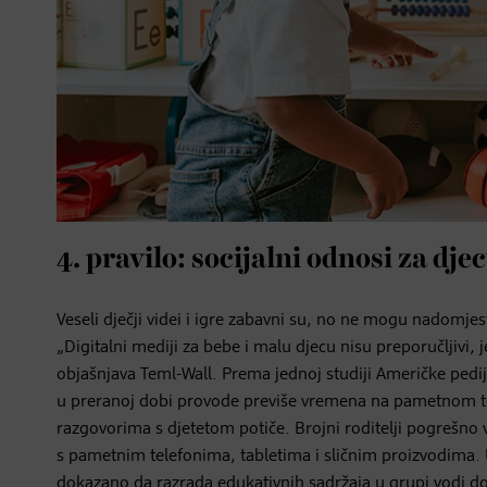
4. pravilo: socijalni odnosi za dje
Veseli dječji videi i igre zabavni su, no ne mogu nadomje
„Digitalni mediji za bebe i malu djecu nisu preporučljivi, 
objašnjava Teml-Wall. Prema jednoj studiji Američke pedi
u preranoj dobi provode previše vremena na pametnom tel
razgovorima s djetetom potiče. Brojni roditelji pogrešno 
s pametnim telefonima, tabletima i sličnim proizvodima. U 
dokazano da razrada edukativnih sadržaja u grupi vodi d