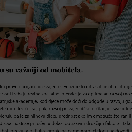
cu su važniji od mobitela.
stiti pravo obogaćujuće zajedništvo između odraslih osoba i druge
jer oni trebaju realne socijalne interakcije za optimalan razvoj mo
jatrijske akademije, kod djece može doći do odgode u razvoju go
efonu. Jezični se, pak, razvoj pri zajedničkom čitanju i svakodn
vjeruju da je za njihovu djecu prednost ako im omoguće što raniji
stvarnosti se pri učenju dolazi do sasvim drukčijih faktora. Tako
o boljih rezultata. Puko igranje na pametnom telefonu ne dovodi 