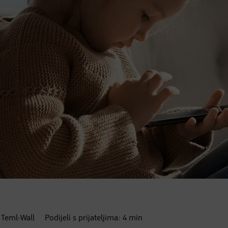
 Teml-Wall
Podijeli s prijateljima:
4
min