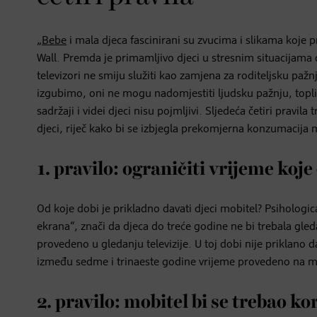
„
Bebe
i mala djeca fascinirani su zvucima i slikama koje p
Wall. Premda je primamljivo djeci u stresnim situacijama d
televizori ne smiju služiti kao zamjena za roditeljsku paž
izgubimo, oni ne mogu nadomjestiti ljudsku pažnju, toplin
sadržaji i videi djeci nisu pojmljivi. Sljedeća četiri pra
djeci, riječ kako bi se izbjegla prekomjerna konzumacija 
1. pravilo: ograničiti vrijeme koj
Od koje dobi je prikladno davati djeci mobitel? Psihologic
ekrana“, znači da djeca do treće godine ne bi trebala gledat
provedeno u gledanju televizije. U toj dobi nije priklano d
između sedme i trinaeste godine vrijeme provedeno na mob
2. pravilo: mobitel bi se trebao ko