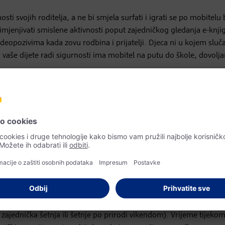
sti svojih roditelja, a ne bi smjela surfati i igrati se po mobitelu
mjenjivati smislene aktivnosti poput zajedničkog gledanja e-knji
u videopozivima kada zovu rodbina i prijatelji. Djeca ni u kojem sluč
Ako vaše dijete radi sigurnosti ima mobitel na putu do škole, dovolj
i roditelji mogli podržati djecu u surfanju.
i offline.
drugom djecom i, ako to vremenski uvjeti dopuštaju, radije vani.
ičnim uređajima, malo se kreću. Austrijska preporuka za kretanj
esne aktivnosti dnevno. Pritom bi zabava trebala biti u prvom pla
jne ideje za dječje igre koje će i unutra i vani djeci donijeti obilj
 i za izgradnju kostiju i mišića prema čemu treba biti usmjeren d
zajednička šetnja ili šetnje po prirodi vikendom). Vrijeme tijeko