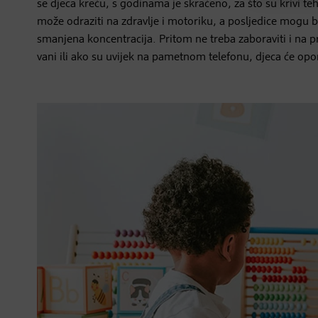
se djeca kreću, s godinama je skraćeno, za što su krivi t
može odraziti na zdravlje i motoriku, a posljedice mogu b
smanjena koncentracija. Pritom ne treba zaboraviti i na 
vani ili ako su uvijek na pametnom telefonu, djeca će op