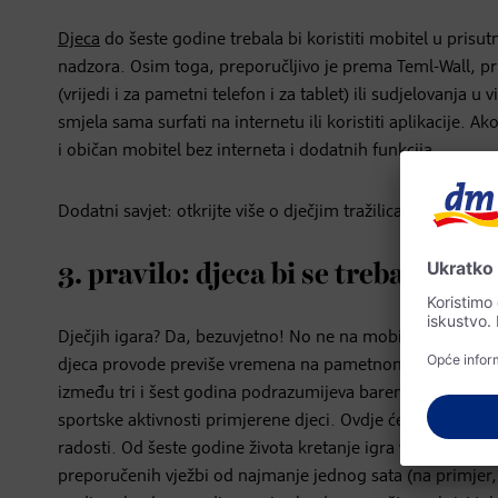
Djeca
do šeste godine trebala bi koristiti mobitel u prisutno
nadzora. Osim toga, preporučljivo je prema Teml-Wall, pri
(vrijedi i za pametni telefon i za tablet) ili sudjelovanja 
smjela sama surfati na internetu ili koristiti aplikacije. 
i običan mobitel bez interneta i dodatnih funkcija.
Dodatni savjet: otkrijte više o dječjim tražilicama i kako b
3. pravilo: djeca bi se trebala igrat
Dječjih igara? Da, bezuvjetno! No ne na mobitelu nego s 
djeca provode previše vremena na pametnom telefonu i sl
između tri i šest godina podrazumijeva barem tri sata tjel
sportske aktivnosti primjerene djeci. Ovdje ćete pronaći bro
radosti. Od šeste godine života kretanje igra važnu ulogu
preporučenih vježbi od najmanje jednog sata (na primjer, 