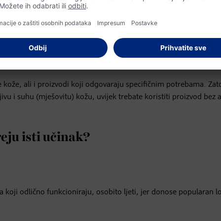
eri tako što ćete ih prskati kao podlogu prije nanošenja podloge i 
a i oči i raspršite sprej na lice kružnim pokretima s udaljenosti od 
rejevi?
ve kože, ali i proizvodi koji odgovaraju specifičnim potrebama. Zat
jivu i suhu (mješovitu) kožu, uvijek trebate koristiti proizvod bez 
reju isti učinak?
a koji odlično funkcioniraju, osobito ljeti, jer donose popularan l