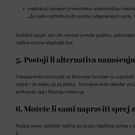
matirajući sprejevi prvenstveno uravnotežuju masna
„Za svaku potrebu kože postoji odgovarajući sprej. 
Dodatni savjet: ako ste nanijeli previše pudera, jednosta
nježno njome utapkajte lice.
5. Postoji li alternativa nanošenj
Transparentni proizvodi za fiksiranje koristan su suputni
vrijedi i za make up za plažu). Termalna voda također pruž
prekrasan sjaj i fiksiraju make up.
6. Možete li sami napraviti sprej 
Postoji puno različitih načina za izradu vlastitog spreja s
E: