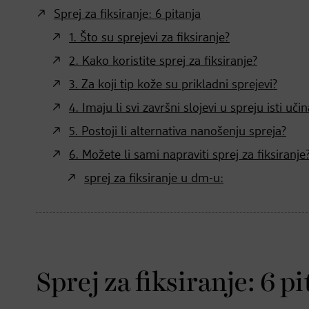
Sprej za fiksiranje: 6 pitanja
1. Što su sprejevi za fiksiranje?
2. Kako koristite sprej za fiksiranje?
3. Za koji tip kože su prikladni sprejevi?
4. Imaju li svi završni slojevi u spreju isti uči
5. Postoji li alternativa nanošenju spreja?
6. Možete li sami napraviti sprej za fiksiranje
sprej za fiksiranje u dm-u:
Sprej za fiksiranje: 6 p