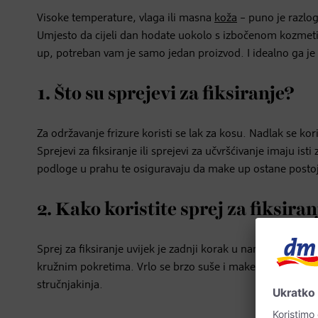
Visoke temperature, vlaga ili masna
koža
– puno je razlo
Umjesto da cijeli dan hodate uokolo s izbočenom kozme
up, potreban vam je samo jedan proizvod. I idealno ga je ima
1. Što su sprejevi za fiksiranje?
Za održavanje frizure koristi se lak za kosu. Nadlak se kori
Sprejevi za fiksiranje ili sprejevi za učvršćivanje imaju i
podloge u prahu te osiguravaju da make up ostane posto
2. Kako koristite sprej za fiksira
Sprej za fiksiranje uvijek je zadnji korak u nanošenju
mak
kružnim pokretima. Vrlo se brzo suše i make up čine pu
stručnjakinja.