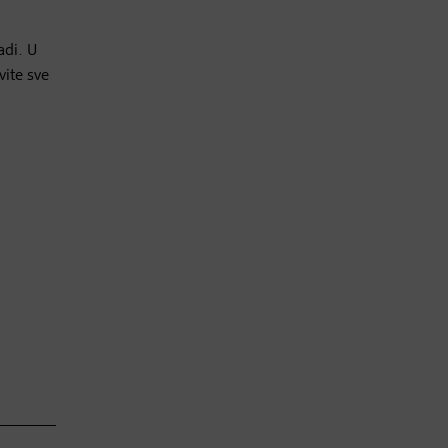
adi. U
vite sve