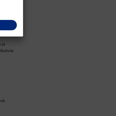
kao
cca 30
o je
alkohola
ook