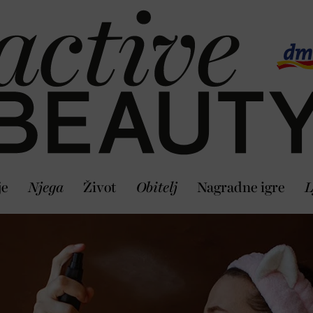
je
Njega
Život
Obitelj
Nagradne igre
L