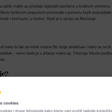
ga zašto make up prestaje izgledati savršeno u kratkom vremenu.
tičkom torbicom prepunom proizvoda s pomoću kojih popravljat
ti i kod kuće i u torbici. Riječ je o spreju za fiksiranje.
sti kako bi lak za nokte ostane što dulje atraktivan i kako se ne bi
sti zadatak – samo kada je u pitanju make up. Fiksiraju tekuće podlo
jan.
nje?
e upa
. “Sprejevi za fiksiranje obično su tekući i najbolje ih je prska
no postojanijim“, kaže Madelaine Sommerlat, dm-ova kozmetička