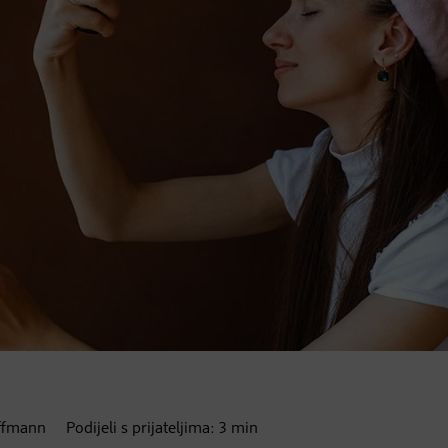
ffmann
Podijeli s prijateljima:
3
min