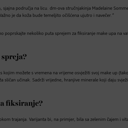
, sjajna područja na licu. dm-ova stručnjakinja Madelaine Somme
Važno je da koža bude temeljito očišćena ujutro i navečer.”
vno poprskajte nekoliko puta sprejem za fiksiranje make upa na vat
u spreja?
k s kojim možete s vremena na vrijeme osvježiti svoj make up (tak
a sličan učinak. Sadrži vrijedne, hranjive minerale koji daju svjež
za fiksiranje?
 rokom trajanja. Varijanta bi, na primjer, bila sa zelenim čajem i v