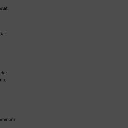
rlat:
u i
ođer
inu,
itaminom