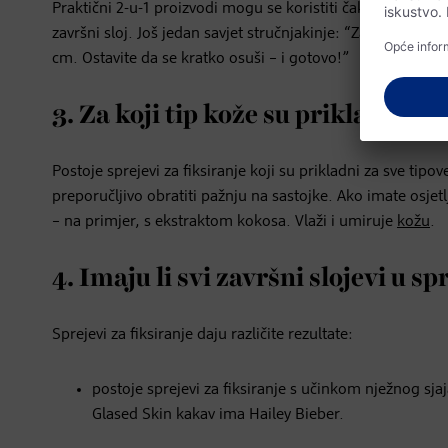
Praktični 2-u-1 proizvodi mogu se koristiti čak i kao prim
završni sloj. Još jedan savjet stručnjakinje: “Zatvorite ust
cm. Ostavite da se kratko osuši – i gotovo!”
3. Za koji tip kože su prikladni sp
Postoje sprejevi za fiksiranje koji su prikladni za sve tipo
preporučljivo obratiti pažnju na sastojke. Ako imate osjetl
– na primjer, s ekstraktom kokosa. Vlaži i umiruje
kožu
.
4. Imaju li svi završni slojevi u sp
Sprejevi za fiksiranje daju različite rezultate:
postoje sprejevi za fiksiranje s učinkom nježnog sjaj
Glased Skin kakav ima Hailey Bieber.