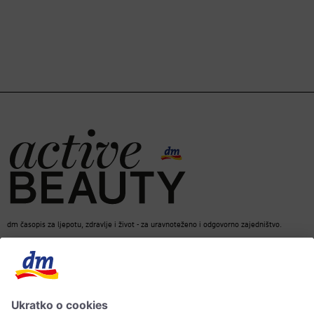
dm časopis za ljepotu, zdravlje i život - za uravnoteženo i odgovorno zajedništvo.