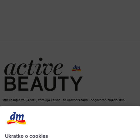
dm časopis za ljepotu, zdravlje i život - za uravnoteženo i odgovorno zajedništvo.