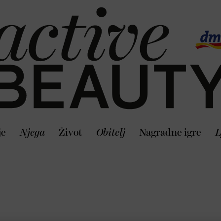
je
Njega
Život
Obitelj
Nagradne igre
L