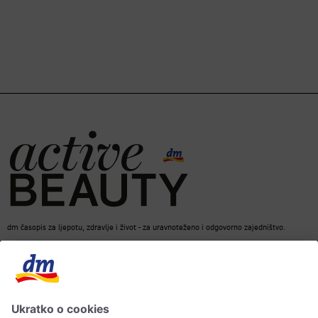
dm časopis za ljepotu, zdravlje i život - za uravnoteženo i odgovorno zajedništvo.