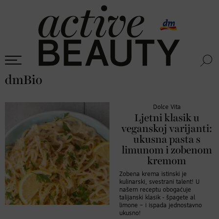
dmBio
Dolce Vita
Ljetni klasik u
veganskoj varijanti:
ukusna pasta s
limunom i zobenom
kremom
Zobena krema istinski je
kulinarski, svestrani talent! U
našem receptu obogaćuje
talijanski klasik - špagete al
limone – i ispada jednostavno
ukusno!