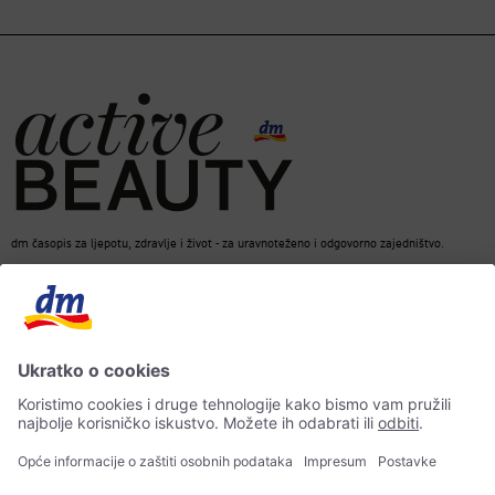
dm časopis za ljepotu, zdravlje i život - za uravnoteženo i odgovorno zajedništvo.
dm Online Shop
Kontakt
ACTIVE BEAUTY dm časopis
Impresum