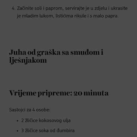
Začinite soli i paprom, servirajte je u zdjelu i ukrasite
je mladim lukom, listićima rikule i s malo papra.
Juha od graška sa smuđom i
lješnjakom
Vrijeme pripreme: 20 minuta
Sastojci za 4 osobe:
2 žličice kokosovog ulja
3 žličice soka od đumbira