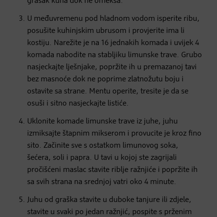
grašak kuha dok ne omekša.
U međuvremenu pod hladnom vodom isperite ribu,
posušite kuhinjskim ubrusom i provjerite ima li
kostiju. Narežite je na 16 jednakih komada i uvijek 4
komada nabodite na stabljiku limunske trave. Grubo
nasjeckajte lješnjake, popržite ih u premazanoj tavi
bez masnoće dok ne poprime zlatnožutu boju i
ostavite sa strane. Mentu operite, tresite je da se
osuši i sitno nasjeckajte listiće.
Uklonite komade limunske trave iz juhe, juhu
izmiksajte štapnim mikserom i provucite je kroz fino
sito. Začinite sve s ostatkom limunovog soka,
šećera, soli i papra. U tavi u kojoj ste zagrijali
pročišćeni maslac stavite riblje ražnjiće i popržite ih
sa svih strana na srednjoj vatri oko 4 minute.
Juhu od graška stavite u duboke tanjure ili zdjele,
stavite u svaki po jedan ražnjić, pospite s prženim