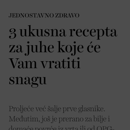
JEDNOSTAVNO ZDRAVO
3 ukusna recepta
za juhe koje će
Vam vratiti
snagu
Proljeće već šalje prve glasnike.
Međutim, još je prerano za bilje i
domaće povrće iz vrta ili od OPG-