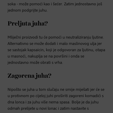
soka - može pomoći kao i šećer. Zatim jednostavno još
jednom podgrijte juhu.
Preljuta juha?
Mliječni proizvodi tu će pomoći u neutraliziranju ljutine.
Alternativno se može dodati i malo maslinovog ulja jer
se sastojak kapsaicin, koji je odgovoran za ljutinu, otapa
u masnoći, nakuplja se na površini i onda se
jednostavno može obrati s vrha.
Zagorena juha?
Nipošto se juha u tom slučaju ne smije miješati jer će se
u protivnom po cijeloj juhi proširiti zagoreni komadići s
dna lonca i za juhu više nema spasa. Bolje je da juhu
odmah prelijete u novi lonac i zatim nastavite s