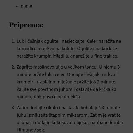
papar
Priprema:
Luk i češnjak ogulite i nasjeckajte. Celer narežite na
komadiće a mrkvu na kolute. Ogulite i na kockice
narežite krumpir. Mladi luk narežite u fine trakice.
Zagrijte maslinovo ulje u velikom loncu. U njemu 3
minute pržite luk i celer. Dodajte češnjak, mrkvu i
krumpir i uz stalno miješanje pržite još 2 minute.
Zalijte sve povrtnom juhom i ostavite da krčka 20
minuta, dok povrće ne omekša.
Zatim dodajte rikulu i nastavite kuhati još 3 minute.
Juhu izmiksajte štapnim mikserom. Zatim je vratite
u lonac i dodajte kokosovo mlijeko, naribani đumbir
i limunov sok.