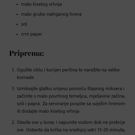
malo kiselog vrhnja
malo grubo natrganog hrena
sol
crni papar
Priprema:
Ogulite ciklu i korijen peršina te narežite na velike
komade.
Izmiksajte glatku smjesu pomoću štapnog miksera i
začinite s malo povrtnog temeljca, mješavine začina,
soli i papra. Za serviranje pospite sa svježim hrenom
ili dodajte malo kiselog vrhnja.
Stavite sve u lonac i napunite vodom dok ne prekrije
sve. Ostavite da krčka na srednjoj vatri 15-20 minuta,