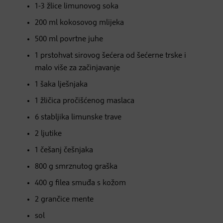
1-3 žlice limunovog soka
200 ml kokosovog mlijeka
500 ml povrtne juhe
1 prstohvat sirovog šećera od šećerne trske i
malo više za začinjavanje
1 šaka lješnjaka
1 žličica pročišćenog maslaca
6 stabljika limunske trave
2 ljutike
1 češanj češnjaka
800 g smrznutog graška
400 g filea smuđa s kožom
2 grančice mente
sol