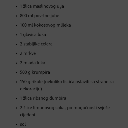
1 žlica maslinovog ulja
800 ml povrtne juhe
100 ml kokosovog mlijeka
1 glavica luka
2 stabljike celera
2 mrkve
2 mlada luka
500 g krumpira
150 g rikule (nekoliko listića ostaviti sa strane za
dekoraciju)
1 žlica ribanog đumbira
2 žlice limunovog soka, po mogućnosti svježe
cijeđeni
sol