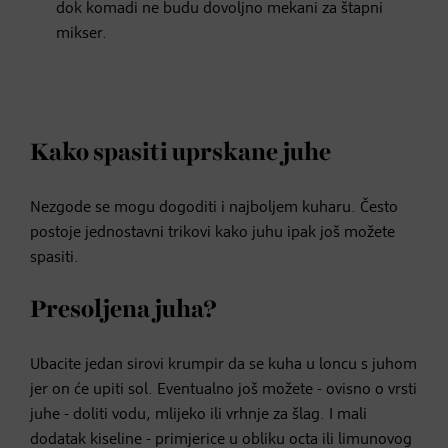
dok komadi ne budu dovoljno mekani za štapni
mikser.
Kako spasiti uprskane juhe
Nezgode se mogu dogoditi i najboljem kuharu. Često
postoje jednostavni trikovi kako juhu ipak još možete
spasiti.
Presoljena juha?
Ubacite jedan sirovi krumpir da se kuha u loncu s juhom
jer on će upiti sol. Eventualno još možete - ovisno o vrsti
juhe - doliti vodu, mlijeko ili vrhnje za šlag. I mali
dodatak kiseline - primjerice u obliku octa ili limunovog