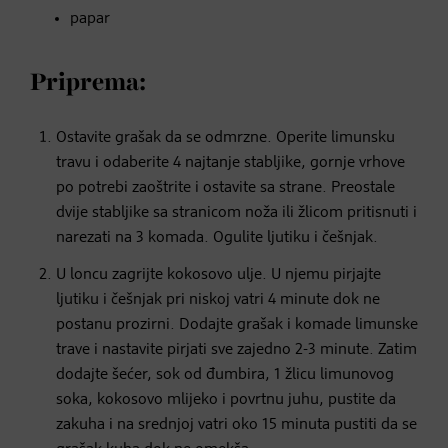
papar
Priprema:
Ostavite grašak da se odmrzne. Operite limunsku
travu i odaberite 4 najtanje stabljike, gornje vrhove
po potrebi zaoštrite i ostavite sa strane. Preostale
dvije stabljike sa stranicom noža ili žlicom pritisnuti i
narezati na 3 komada. Ogulite ljutiku i češnjak.
U loncu zagrijte kokosovo ulje. U njemu pirjajte
ljutiku i češnjak pri niskoj vatri 4 minute dok ne
postanu prozirni. Dodajte grašak i komade limunske
trave i nastavite pirjati sve zajedno 2-3 minute. Zatim
dodajte šećer, sok od đumbira, 1 žlicu limunovog
soka, kokosovo mlijeko i povrtnu juhu, pustite da
zakuha i na srednjoj vatri oko 15 minuta pustiti da se