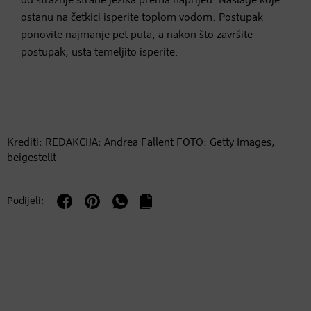
od stražnje strane jezika prema naprijed. Naslage koje
ostanu na četkici isperite toplom vodom. Postupak
ponovite najmanje pet puta, a nakon što završite
postupak, usta temeljito isperite.
Krediti: REDAKCIJA: Andrea Fallent FOTO: Getty Images,
beigestellt
Podijeli: