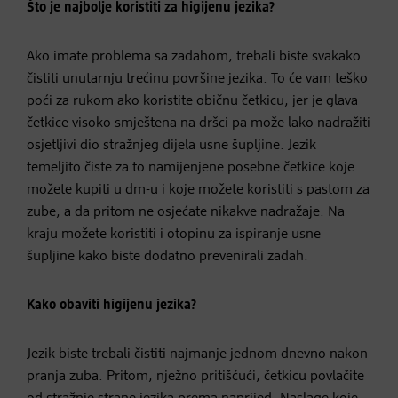
Što je najbolje koristiti za higijenu jezika?
Ako imate problema sa zadahom, trebali biste svakako
čistiti unutarnju trećinu površine jezika. To će vam teško
poći za rukom ako koristite običnu četkicu, jer je glava
četkice visoko smještena na dršci pa može lako nadražiti
osjetljivi dio stražnjeg dijela usne šupljine. Jezik
temeljito čiste za to namijenjene posebne četkice koje
možete kupiti u dm-u i koje možete koristiti s pastom za
zube, a da pritom ne osjećate nikakve nadražaje. Na
kraju možete koristiti i otopinu za ispiranje usne
šupljine kako biste dodatno prevenirali zadah.
Kako obaviti higijenu jezika?
Jezik biste trebali čistiti najmanje jednom dnevno nakon
pranja zuba. Pritom, nježno pritišćući, četkicu povlačite