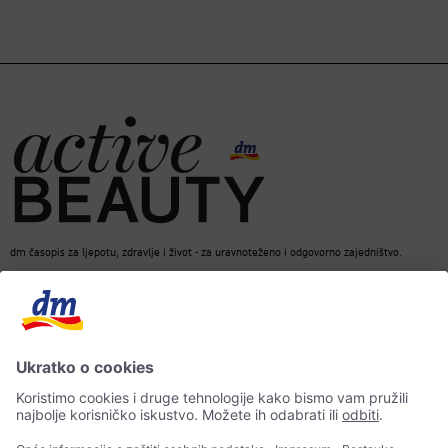
dm časopis za ljepotu, zdravlje i život - za uravnoteženo i odgovorno zajedništvo.