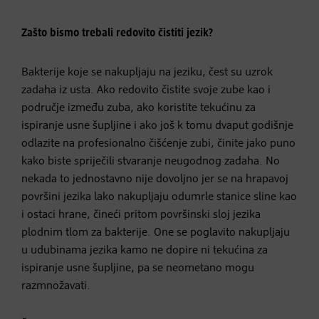
Zašto bismo trebali redovito čistiti jezik?
Bakterije koje se nakupljaju na jeziku, čest su uzrok
zadaha iz usta. Ako redovito čistite svoje zube kao i
područje između zuba, ako koristite tekućinu za
ispiranje usne šupljine i ako još k tomu dvaput godišnje
odlazite na profesionalno čišćenje zubi, činite jako puno
kako biste spriječili stvaranje neugodnog zadaha. No
nekada to jednostavno nije dovoljno jer se na hrapavoj
površini jezika lako nakupljaju odumrle stanice sline kao
i ostaci hrane, čineći pritom površinski sloj jezika
plodnim tlom za bakterije. One se poglavito nakupljaju
u udubinama jezika kamo ne dopire ni tekućina za
ispiranje usne šupljine, pa se neometano mogu
razmnožavati.