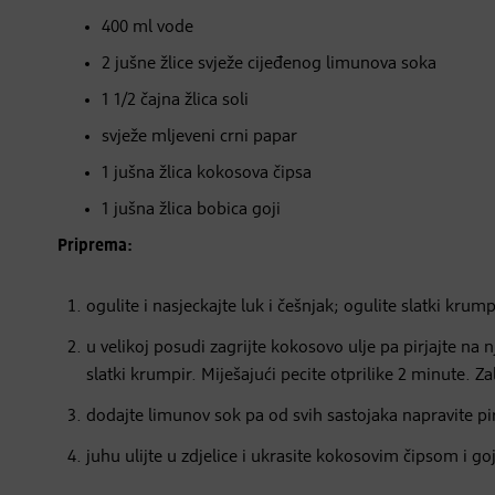
400 ml vode
2 jušne žlice svježe cijeđenog limunova soka
1 1/2 čajna žlica soli
svježe mljeveni crni papar
1 jušna žlica kokosova čipsa
1 jušna žlica bobica goji
Priprema:
ogulite i nasjeckajte luk i češnjak; ogulite slatki krump
u velikoj posudi zagrijte kokosovo ulje pa pirjajte n
slatki krumpir. Miješajući pecite otprilike 2 minute.
dodajte limunov sok pa od svih sastojaka napravite pir
juhu ulijte u zdjelice i ukrasite kokosovim čipsom i g