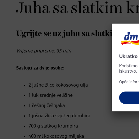
Juha sa slatkim 
Ugrijte se uz juhu sa slatkim kr
Vrijeme pripreme: 35 min
Sastojci za dvije osobe:
2 jušne žlice kokosovog ulja
1 luk srednje veličine
1 češanj češnjaka
1 jušna žlica svježeg đumbira
700 g slatkog krumpira
400 ml kokosovog mlijeka