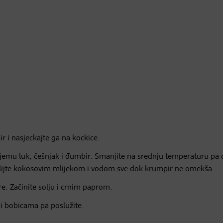
ir i nasjeckajte ga na kockice.
a njemu luk, češnjak i đumbir. Smanjite na srednju temperaturu pa 
 Zalijte kokosovim mlijekom i vodom sve dok krumpir ne omekša.
e. Začinite solju i crnim paprom.
oji bobicama pa poslužite.