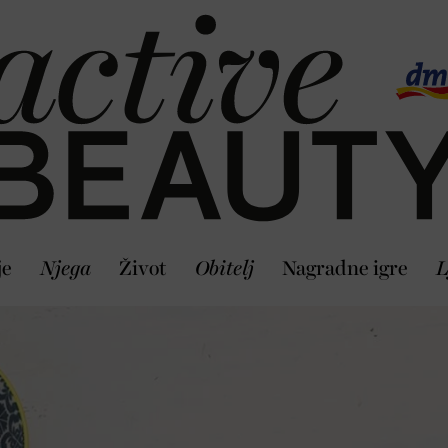
je
Njega
Život
Obitelj
Nagradne igre
L