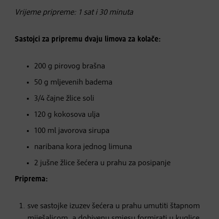
Vrijeme pripreme: 1 sat i 30 minuta
Sastojci za pripremu dvaju limova za kolače:
200 g pirovog brašna
50 g mljevenih badema
3/4 čajne žlice soli
120 g kokosova ulja
100 ml javorova sirupa
naribana kora jednog limuna
2 jušne žlice šećera u prahu za posipanje
Priprema:
sve sastojke izuzev šećera u prahu umutiti štapnom
miješalicom, a dobivenu smjesu formirati u kuglice,