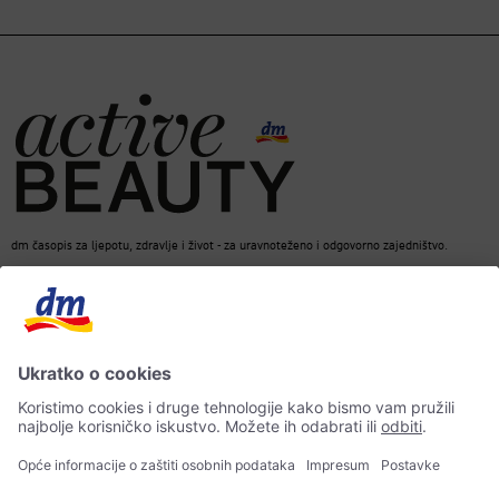
dm časopis za ljepotu, zdravlje i život - za uravnoteženo i odgovorno zajedništvo.
dm Online Shop
Kontakt
ACTIVE BEAUTY dm časopis
Impresum