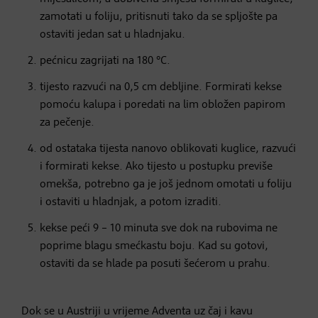
zamotati u foliju, pritisnuti tako da se spljošte pa
ostaviti jedan sat u hladnjaku.
pećnicu zagrijati na 180 °C.
tijesto razvući na 0,5 cm debljine. Formirati kekse
pomoću kalupa i poredati na lim obložen papirom
za pečenje.
od ostataka tijesta nanovo oblikovati kuglice, razvući
i formirati kekse. Ako tijesto u postupku previše
omekša, potrebno ga je još jednom omotati u foliju
i ostaviti u hladnjak, a potom izraditi.
kekse peći 9 – 10 minuta sve dok na rubovima ne
poprime blagu smećkastu boju. Kad su gotovi,
ostaviti da se hlade pa posuti šećerom u prahu.
Dok se u Austriji u vrijeme Adventa uz čaj i kavu