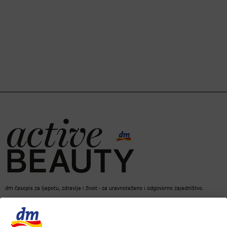
dm časopis za ljepotu, zdravlje i život - za uravnoteženo i odgovorno zajedništvo.