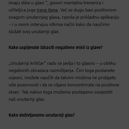
imaju slike u glavi.“, govori mentalna trenerica i
učiteljica joge
Irene Itene
. Već se dugo bavi pozitivnom
snagom unutarnjeg glasa, razvila je prikladnu aplikaciju
– i u ovom intervjuu otkriva način kako da naučimo
slušati svoj unutarnji glas.
Kako uspijevate izbaciti negativne misli iz glave?
„Unutarnji kritičar“ rado se javlja i to glasno – u obliku
negativnih obrazaca razmišljanja. Čim toga postanete
svjesni, možete naučiti da takvim mislima ne pridajete
više pozornosti i da se ciljano koncentrirate na pozitivne
stvari. Tek nakon toga možemo postepeno osvijestiti
naš unutarnji glas.
Kako doživljavamo unutarnji glas?