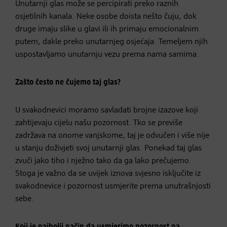
Unutarnji glas može se percipirati preko raznih
osjetilnih kanala. Neke osobe doista nešto čuju, dok
druge imaju slike u glavi ili ih primaju emocionalnim
putem, dakle preko unutarnjeg osjećaja. Temeljem njih
uspostavljamo unutarnju vezu prema nama samima.
Zašto često ne čujemo taj glas?
U svakodnevici moramo savladati brojne izazove koji
zahtijevaju cijelu našu pozornost. Tko se previše
zadržava na onome vanjskome, taj je odvučen i više nije
u stanju doživjeti svoj unutarnji glas. Ponekad taj glas
zvuči jako tiho i nježno tako da ga lako prečujemo.
Stoga je važno da se uvijek iznova svjesno isključite iz
svakodnevice i pozornost usmjerite prema unutrašnjosti
sebe.