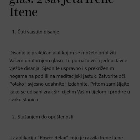
Itene
Čuti vlastito disanje
Disanje je praktičan alat kojim se možete približiti
Vašem unutarnjem glasu. Tu pomažu već i jednostavne
vježbe disanja: Sjednite uspravno i s prekriženim
nogama na pod ili na meditacijski jastuk. Zatvorite oči.
Polako i svjesno udahnite i izdahnite. Pritom zamišljajte
kako se udisani zrak širi cijelim Vašim tijelom i prodire u
svaku stanicu.
Slušanjem do opuštenosti
Uz aplikaciju “
Power Relax
” koju je razvila Irene Itene