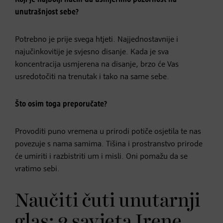
Koji je najbolji način da usmjerimo pozornost na
unutrašnjost sebe?
Potrebno je prije svega htjeti. Najjednostavnije i
najučinkovitije je svjesno disanje. Kada je sva
koncentracija usmjerena na disanje, brzo će Vas
usredotočiti na trenutak i tako na same sebe.
Što osim toga preporučate?
Provoditi puno vremena u prirodi potiče osjetila te nas
povezuje s nama samima. Tišina i prostranstvo prirode
će umiriti i razbistriti um i misli. Oni pomažu da se
vratimo sebi.
Naučiti čuti unutarnji
glas: 2 savjeta Irene