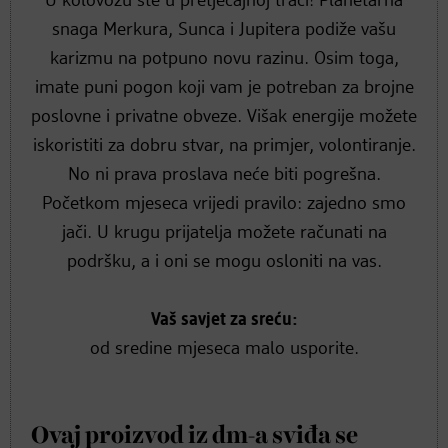
U kolovozu ste u pretjecajnoj traci! Planetarna
snaga Merkura, Sunca i Jupitera podiže vašu
karizmu na potpuno novu razinu. Osim toga,
imate puni pogon koji vam je potreban za brojne
poslovne i privatne obveze. Višak energije možete
iskoristiti za dobru stvar, na primjer, volontiranje.
No ni prava proslava neće biti pogrešna.
Početkom mjeseca vrijedi pravilo: zajedno smo
jači. U krugu prijatelja možete računati na
podršku, a i oni se mogu osloniti na vas.
Vaš savjet za sreću:
od sredine mjeseca malo usporite.
Ovaj proizvod iz dm-a sviđa se