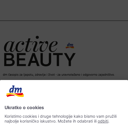
dm časopis za ljepotu, zdravlje i život - za uravnoteženo i odgovorno zajedništvo.