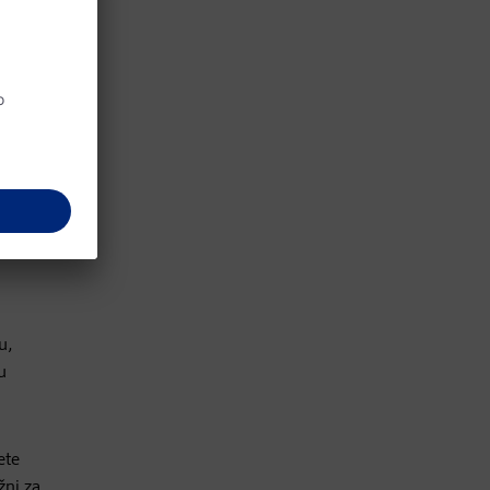
položaja
le.
ning
ačanje i
 svoje
u,
u
ete
žni za