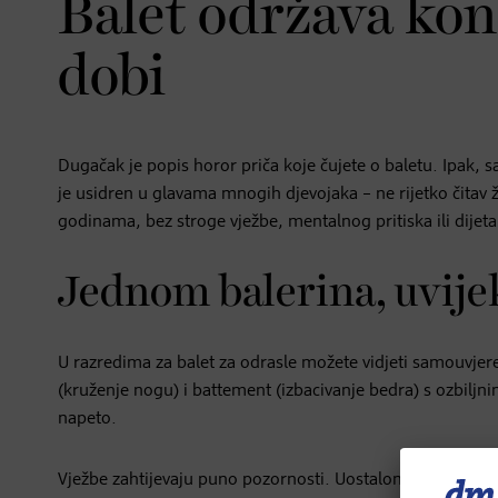
Balet održava kond
dobi
Dugačak je popis horor priča koje čujete o baletu. Ipak, sa
je usidren u glavama mnogih djevojaka – ne rijetko čitav ži
godinama, bez stroge vježbe, mentalnog pritiska ili dijeta
Jednom balerina, uvije
U razredima za balet za odrasle možete vidjeti samouvjer
(kruženje nogu) i battement (izbacivanje bedra) s ozbiljni
napeto.
Vježbe zahtijevaju puno pozornosti. Uostalom, one se pri