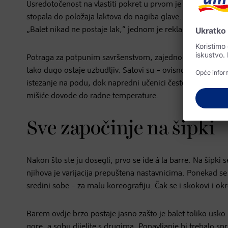
Usredotočenost na vlastiti pokret u prvom je planu. Uost
stopala do položaja laktova do nagiba glave. Čak i profesi
„Balet nikad ne postaje lak,“ jednom je rekla Agnes de Mi
Potraga za potpunim savršenstvom, zajedno s čistom nemo
tako dugo ostaje uzbudljiv. Satovi su – ovisno o učitelju ba
istezanje na podu, dok napredni učenici često zagrijavanje
mišiće dovode do radne temperature.
Sve započinje na šipki
Nakon što ste ju dosegli, prvo se ide á la barre. Na šipki 
njihova je varijacija prepuštena nastavnicima. Ponekad se 
sredini sobe – za malu koreografiju. Čak se i skokovi i okr
Barem ovdje brzo postaje jasno zašto je balet toliko usko 
gore, a sobu dijelite s drugima. Ponavljanje bi trebalo spri