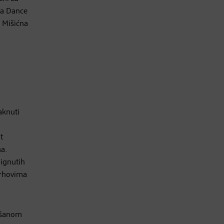
ra Dance
“ Mišićna
aknuti
t
ma.
dignutih
vrhovima
ljšanom