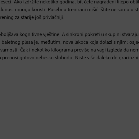
seci. Ako izdržite nekoliko godina, bit ćete nagrađeni lijepo ob
g donosi mnogo koristi. Posebno trenirani mišići štite ne samo u st
ning za starije još privlačniji.
oljšava kognitivne vještine. A sinkroni pokreti u skupini stvaraju
 baletnog plesa je, međutim, nova lakoća koja dolazi s njim: osje
z stvarnosti. Čak i nekoliko kilograma previše na vagi izgleda da ne
m prenosi gotovo nebesku slobodu. Niste više daleko do graciozni