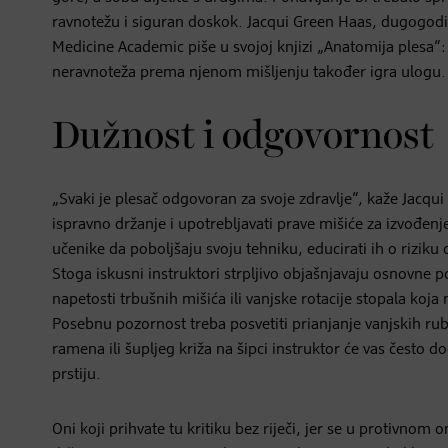
ravnotežu i siguran doskok. Jacqui Green Haas, dugogodišn
Medicine Academic piše u svojoj knjizi „Anatomija plesa“
neravnoteža prema njenom mišljenju također igra ulogu.
Dužnost i odgovornost
„Svaki je plesač odgovoran za svoje zdravlje“, kaže Jacqui Gr
ispravno držanje i upotrebljavati prave mišiće za izvođe
učenike da poboljšaju svoju tehniku, educirati ih o riziku 
Stoga iskusni instruktori strpljivo objašnjavaju osnovne 
napetosti trbušnih mišića ili vanjske rotacije stopala koja
Posebnu pozornost treba posvetiti prianjanje vanjskih rub
ramena ili šupljeg križa na šipci instruktor će vas često
prstiju.
Oni koji prihvate tu kritiku bez riječi, jer se u protivnom 