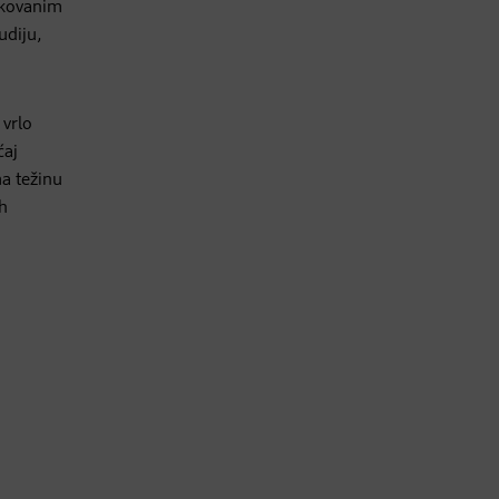
likovanim
udiju,
 vrlo
ćaj
ma težinu
h