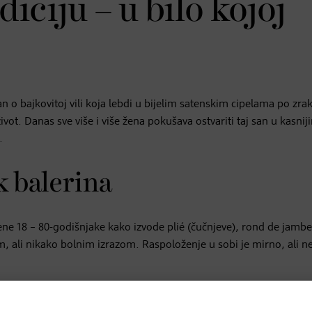
iciju – u bilo kojoj
n o bajkovitoj vili koja lebdi u bijelim satenskim cipelama po zra
vot. Danas sve više i više žena pokušava ostvariti taj san u kasnij
.
k balerina
ene 18 – 80-godišnjake kako izvode plié (čučnjeve), rond de jambe
m, ali nikako bolnim izrazom. Raspoloženje u sobi je mirno, ali ne
kazuju samo jednom i tada ih je potrebno samostalno izvršiti.