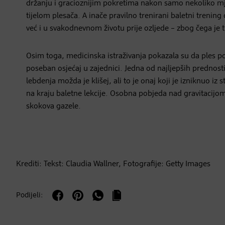
držanju i gracioznijim pokretima nakon samo nekoliko mje
tijelom plesača. A inače pravilno trenirani baletni trenin
već i u svakodnevnom životu prije ozljede – zbog čega je tre
Osim toga, medicinska istraživanja pokazala su da ples pob
poseban osjećaj u zajednici. Jedna od najljepših prednosti
lebdenja možda je klišej, ali to je onaj koji je izniknuo i
na kraju baletne lekcije. Osobna pobjeda nad gravitacijo
skokova gazele.
Krediti: Tekst: Claudia Wallner, Fotografije: Getty Images
Podijeli: