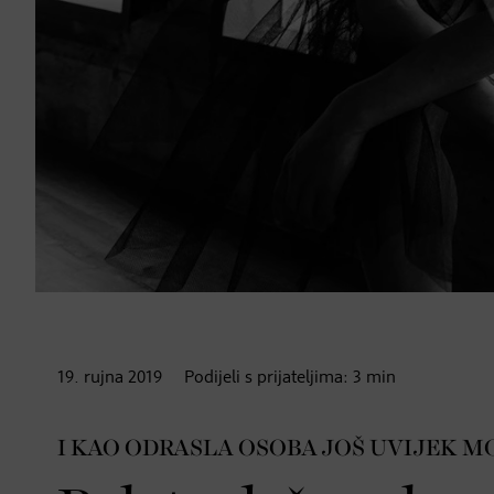
19. rujna
2019
Podijeli s prijateljima:
3
min
I KAO ODRASLA OSOBA JOŠ UVIJEK M