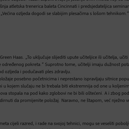
ja atletska trenerica baleta Cincinnati i predsjedateljica semina
: „Većina ozljeda dogodi se slabijim plesačima s lošom tehnikom.
een Haas. „To uključuje slijediti upute učiteljice ili učitelja, učiti
nje određenog pokreta.“ Suprotno tome, učitelji imaju dužnost pot
od ozljeda i podučavati ples zdravlju.
položaje posebno početnicima i neprestano ispravljaju sitnice popu
 ni u kojem slučaju ne bi trebala biti ekstremnija od one u koljeni
ova stopala na pod kako zglobovi ne bi bili oštećeni. A i zbog po
 dodirnuti da promijenite položaj. Naravno, ne štapom, već nježno 
ometa cijeli razred, i rade na svojoj tehnici, mogu se veseliti pobo