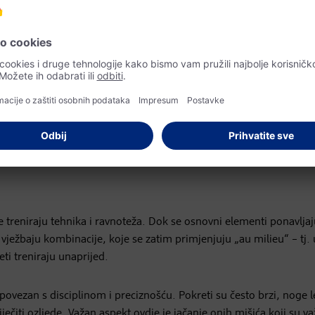
alom, ima bezbroj detalja koje treba imati na umu, od ispravnog 
onalne balerine rade na osnovama cijeli život kako bi ih usavršava
lle, poznata plesačica i koreografkinja. „Jedino postaje moguće.“
gućnošću da ih ikada dosegne, nije jedini razlog zašto ovaj tre
leta – različito osmišljeni. Početnike se često potiče da vježbaju j
 rade sami. Hodnici ispred studija stoga su prepuni plesača, koji
se treniraju tehnika i ravnoteža. Dok se osnovni elementi ponavljaj
vježbaju kombinacije, koje se zatim primjenjuju „au milieu“ – tj. 
eti treniraju unaprijed.
povezan s disciplinom i preciznošću. Pokreti su često brzi, noge l
ječiti ozljede. Važan aspekt ovdje je jačanje onih mišića koji su va