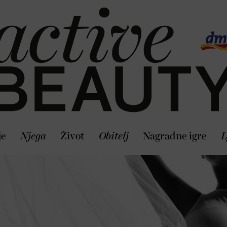
je
Njega
Život
Obitelj
Nagradne igre
L