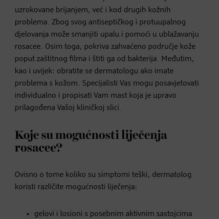
uzrokovane brijanjem, već i kod drugih kožnih
problema. Zbog svog antiseptičkog i protuupalnog
djelovanja može smanjiti upalu i pomoći u ublažavanju
rosacee. Osim toga, pokriva zahvaćeno područje kože
poput zaštitnog filma i štiti ga od bakterija. Međutim,
kao i uvijek: obratite se dermatologu ako imate
problema s kožom. Specijalisti Vas mogu posavjetovati
individualno i propisati Vam mast koja je upravo
prilagođena Vašoj kliničkoj slici.
Koje su mogućnosti liječenja
rosacee?
Ovisno o tome koliko su simptomi teški, dermatolog
koristi različite mogućnosti liječenja:
gelovi i losioni s posebnim aktivnim sastojcima