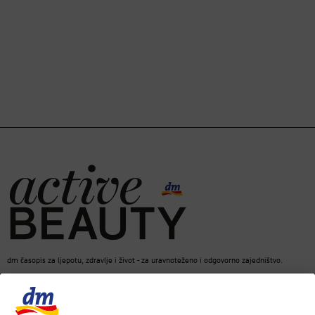
dm časopis za ljepotu, zdravlje i život - za uravnoteženo i odgovorno zajedništvo.