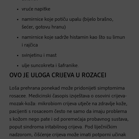
vruće napitke
namirnice koje potiču upalu (bijelo brašno,
šećer, gotovu hranu)
namirnice koje sadrže histamin kao što su limun
i rajčica
svinjetinu i mast
ulje suncokreta i šafranike.
OVO JE ULOGA CRIJEVA U ROZACEI
Loša prehrana ponekad može pridonijeti simptomima
rosacee. Medicinski časopis izvještava o osovini crijeva-
mozak-koža: mikrobiom crijeva utječe na zdravlje kože,
pacijenti s rosaceom često ne samo da imaju problema
s kožom nego pate i od poremećaja probavnog sustava,
poput sindroma iritabilnog crijeva. Pod liječničkim
nadzorom, čišćenje crijeva može imati potporni učinak