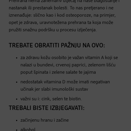
Prehrana nema zanemariv utjecaj na naše blagostanje i
nastanak ili prestanak bolesti. To nas pretjerano i ne
iznenađuje: slično kao i kod osteoporoze, na primjer,
opet je zdrava, uravnotežena prehrana ta koja može
pružiti snažnu podršku u procesu izlječenja.
TREBATE OBRATITI PAŽNJU NA OVO:
za zdravu kožu osobito je važan vitamin A koji se
nalazi u bundevi, crvenoj paprici, zelenom lišću
poput špinata i zelene salate te jajima
nedostatak vitamina D može imati negativan
učinak jer slabi imunološki sustav
​važni su i: cink, selen te biotin.
TREBALI BISTE IZBJEGAVATI:
začinjenu hranu i začine
alkohol