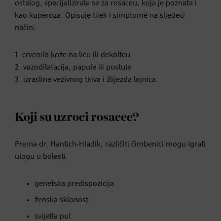
ostalog, specijalizirala se za rosaceu, koja je poznata i
kao kuperoza. Opisuje tijek i simptome na sljedeći
način:
​1. crvenilo kože na licu ili dekolteu
2. vazodilatacija, papule ili pustule
3. izrasline vezivnog tkiva i žlijezda lojnica.
Koji su uzroci rosacee?
Prema dr. Hantich-Hladik, različiti čimbenici mogu igrati
ulogu u bolesti.
genetska predispozicija
ženska sklonost
svijetla put