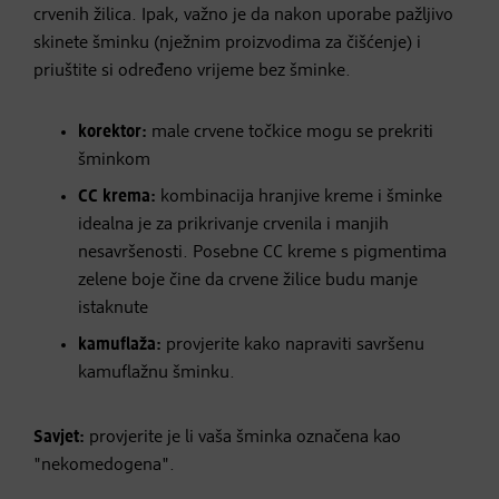
crvenih žilica. Ipak, važno je da nakon uporabe pažljivo
skinete šminku (nježnim proizvodima za čišćenje) i
priuštite si određeno vrijeme bez šminke.
korektor:
male crvene točkice mogu se prekriti
šminkom
CC krema:
kombinacija hranjive kreme i šminke
idealna je za prikrivanje crvenila i manjih
nesavršenosti. Posebne CC kreme s pigmentima
zelene boje čine da crvene žilice budu manje
istaknute
kamuflaža:
provjerite kako napraviti savršenu
kamuflažnu šminku.
Savjet:
provjerite je li vaša šminka označena kao
"nekomedogena".