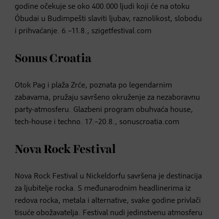
godine očekuje se oko 400.000 ljudi koji će na otoku
Óbudai u Budimpešti slaviti ljubav, raznolikost, slobodu
i prihvaćanje. 6.–11.8., szigetfestival.com
Sonus Croatia
Otok Pag i plaža Zrće, poznata po legendarnim
zabavama, pružaju savršeno okruženje za nezaboravnu
party-atmosferu. Glazbeni program obuhvaća house,
tech-house i techno. 17.–20.8., sonuscroatia.com
Nova Rock Festival
Nova Rock Festival u Nickeldorfu savršena je destinacija
za ljubitelje rocka. S međunarodnim headlinerima iz
redova rocka, metala i alternative, svake godine privlači
tisuće obožavatelja. Festival nudi jedinstvenu atmosferu