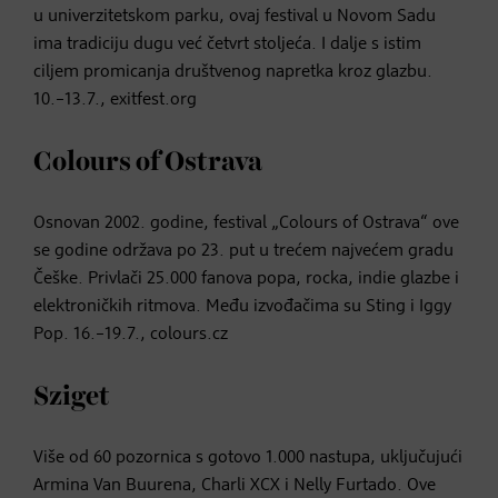
u univerzitetskom parku, ovaj festival u Novom Sadu
ima tradiciju dugu već četvrt stoljeća. I dalje s istim
ciljem promicanja društvenog napretka kroz glazbu.
10.–13.7., exitfest.org
Colours of Ostrava
Osnovan 2002. godine, festival „Colours of Ostrava“ ove
se godine održava po 23. put u trećem najvećem gradu
Češke. Privlači 25.000 fanova popa, rocka, indie glazbe i
elektroničkih ritmova. Među izvođačima su Sting i Iggy
Pop. 16.–19.7., colours.cz
Sziget
Više od 60 pozornica s gotovo 1.000 nastupa, uključujući
Armina Van Buurena, Charli XCX i Nelly Furtado. Ove