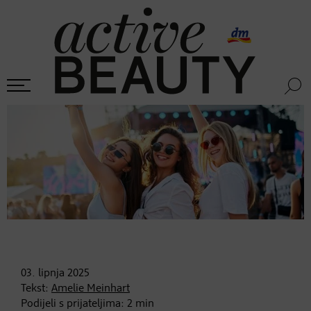
03. lipnja
2025
Tekst:
Amelie Meinhart
Podijeli s prijateljima:
2
min