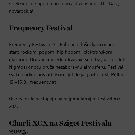
s velikim line-upom i brojnim aktivnostima. 11.–14.6.,
novarock.at
Frequency Festival
Frequency Festival u St. Pöltenu oduševljava mlade i
stare rockom, popom, hip-hopom i elektronskom
glazbom. Dnevni koncerti održavaju se u Dayparku, dok
Nightpark noću pruža nezaboravnu atmosferu. Festival
svake godine privlači tisuće ljubitelja glazbe u St. Pölten.
13.–15.8., frequency.at
Ove zvijezde nastupaju na najpopularnijim festivalima
2025.:
Charli XCX na Sziget Festivalu
2025.