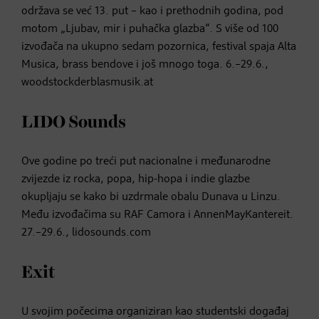
održava se već 13. put – kao i prethodnih godina, pod
motom „Ljubav, mir i puhačka glazba“. S više od 100
izvođača na ukupno sedam pozornica, festival spaja Alta
Musica, brass bendove i još mnogo toga. 6.–29.6.,
woodstockderblasmusik.at
LIDO Sounds
Ove godine po treći put nacionalne i međunarodne
zvijezde iz rocka, popa, hip-hopa i indie glazbe
okupljaju se kako bi uzdrmale obalu Dunava u Linzu.
Među izvođačima su RAF Camora i AnnenMayKantereit.
27.–29.6., lidosounds.com
Exit
U svojim počecima organiziran kao studentski događaj