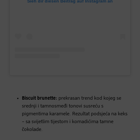
Sieh dir diesen Beitrag auf Instagram an
Biscuit brunette:
prekrasan trend kod kojeg se
srednji i tamnosmeđi tonovi susreću s
pigmentima karamele. Rezultat podsjeća na keks
– sa svijetlim tijestom i komadićima tamne
čokolade.