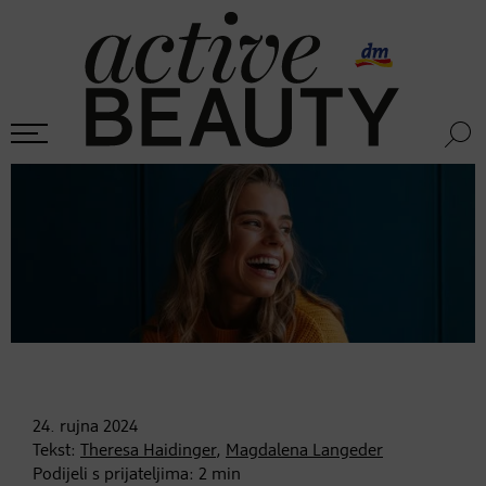
24. rujna
2024
Tekst:
Theresa Haidinger
,
Magdalena Langeder
Podijeli s prijateljima:
2
min