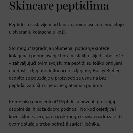
Skincare peptidima
Peptidi su sastavljeni od lanaca aminokiselina. Sudjeluju
u stvaranju kolagena u koži.
Što mogu? Izgradnja volumena, poticanje sinteze
kolagena i popunjavanje bora nastalih uslijed suhe kože
– zahvaljujući ovim svojstvima peptidi su toliko omiljeni
u industriji ljepote. Influencerica ljepote, Hailey Bieber,
osobito se pouzdaje u proizvode za usne na bazi
peptida, zato što čine usne glatkima i punima.
Kome nisu namijenjeni? Peptidi su poznati po svojoj
osobini da ih koža dobro podnosi. No kod osjetljive i
kože sklone alergijama ipak mogu izazvati nadražaje. U
ovome slučaju treba potražiti savjet liječnika.