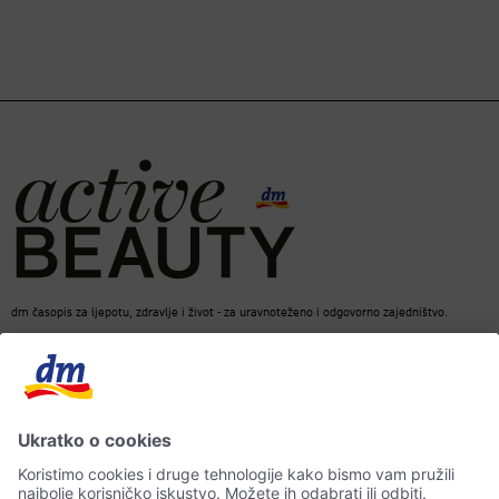
dm časopis za ljepotu, zdravlje i život - za uravnoteženo i odgovorno zajedništvo.