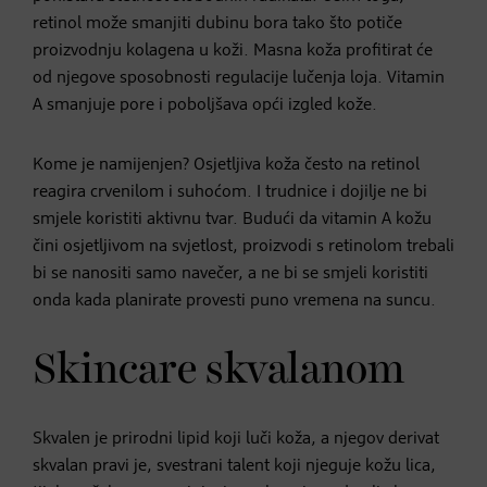
retinol može smanjiti dubinu bora tako što potiče
proizvodnju kolagena u koži. Masna koža profitirat će
od njegove sposobnosti regulacije lučenja loja. Vitamin
A smanjuje pore i poboljšava opći izgled kože.
Kome je namijenjen? Osjetljiva koža često na retinol
reagira crvenilom i suhoćom. I trudnice i dojilje ne bi
smjele koristiti aktivnu tvar. Budući da vitamin A kožu
čini osjetljivom na svjetlost, proizvodi s retinolom trebali
bi se nanositi samo navečer, a ne bi se smjeli koristiti
onda kada planirate provesti puno vremena na suncu.
Skincare skvalanom
Skvalen je prirodni lipid koji luči koža, a njegov derivat
skvalan pravi je, svestrani talent koji njeguje kožu lica,