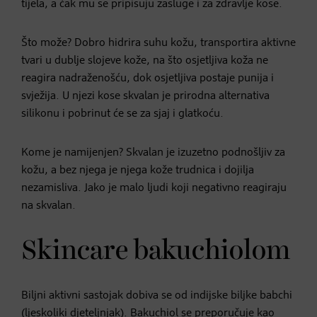
tijela, a čak mu se pripisuju zasluge i za zdravlje kose.
Što može? Dobro hidrira suhu kožu, transportira aktivne
tvari u dublje slojeve kože, na što osjetljiva koža ne
reagira nadraženošću, dok osjetljiva postaje punija i
svježija. U njezi kose skvalan je prirodna alternativa
silikonu i pobrinut će se za sjaj i glatkoću.
Kome je namijenjen? Skvalan je izuzetno podnošljiv za
kožu, a bez njega je njega kože trudnica i dojilja
nezamisliva. Jako je malo ljudi koji negativno reagiraju
na skvalan.
Skincare bakuchiolom
Biljni aktivni sastojak dobiva se od indijske biljke babchi
(ljeskoliki djeteljnjak). Bakuchiol se preporučuje kao