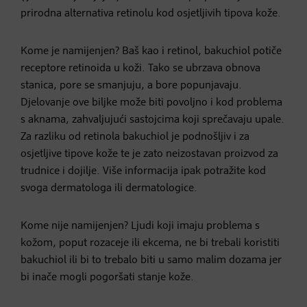
prirodna alternativa retinolu kod osjetljivih tipova kože.
Kome je namijenjen? Baš kao i retinol, bakuchiol potiče
receptore retinoida u koži. Tako se ubrzava obnova
stanica, pore se smanjuju, a bore popunjavaju.
Djelovanje ove biljke može biti povoljno i kod problema
s aknama, zahvaljujući sastojcima koji sprečavaju upale.
Za razliku od retinola bakuchiol je podnošljiv i za
osjetljive tipove kože te je zato neizostavan proizvod za
trudnice i dojilje. Više informacija ipak potražite kod
svoga dermatologa ili dermatologice.
Kome nije namijenjen? Ljudi koji imaju problema s
kožom, poput rozaceje ili ekcema, ne bi trebali koristiti
bakuchiol ili bi to trebalo biti u samo malim dozama jer
bi inače mogli pogoršati stanje kože.